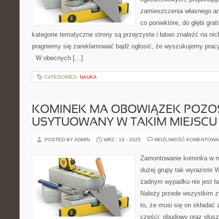
zamieszczenia własnego an
co poniektóre, do głębi gra
kategorie tematyczne strony są przejrzyste i łatwo znaleźć na nic
pragniemy się zareklamować bądź ogłosić, że wyszukujemy pracy 
. W obecnych […]
CATEGORIES:
NAUKA
KOMINEK MA OBOWIĄZEK POZO
USYTUOWANY W TAKIM MIEJSCU
POSTED BY ADMIN
WRZ - 16 - 2025
MOŻLIWOŚĆ KOMENTOWA
Zamontowanie kominka w mi
dużej grupy tak wyraziste
żadnym wypadku nie jest ł
Należy przede wszystkim z
to, że musi się on składa
części: obudowy oraz słusz