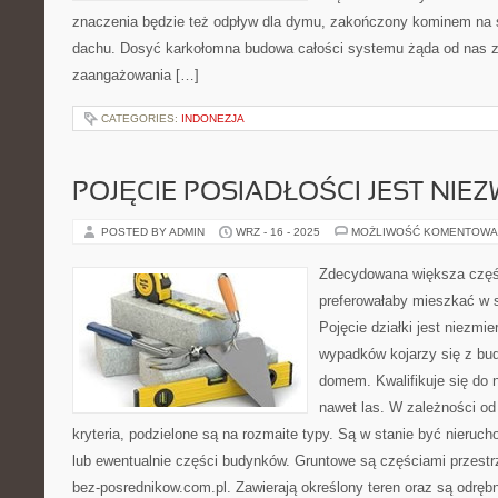
znaczenia będzie też odpływ dla dymu, zakończony kominem na
dachu. Dosyć karkołomna budowa całości systemu żąda od nas z
zaangażowania […]
CATEGORIES:
INDONEZJA
POJĘCIE POSIADŁOŚCI JEST NIE
POSTED BY ADMIN
WRZ - 16 - 2025
MOŻLIWOŚĆ KOMENTOWA
Zdecydowana większa częś
preferowałaby mieszkać w
Pojęcie działki jest niezmi
wypadków kojarzy się z bu
domem. Kwalifikuje się do n
nawet las. W zależności od 
kryteria, podzielone są na rozmaite typy. Są w stanie być nieru
lub ewentualnie części budynków. Gruntowe są częściami przestrz
bez-posrednikow.com.pl. Zawierają określony teren oraz są odr