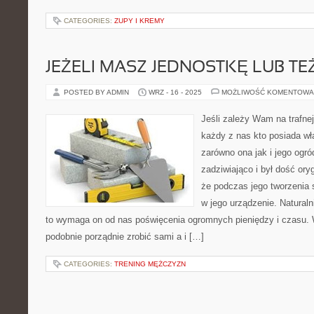
CATEGORIES:
ZUPY I KREMY
JEŻELI MASZ JEDNOSTKĘ LUB TE
POSTED BY ADMIN
WRZ - 16 - 2025
MOŻLIWOŚĆ KOMENTOWA
Jeśli zależy Wam na trafne
każdy z nas kto posiada w
zarówno ona jak i jego ogró
zadziwiająco i był dość ory
że podczas jego tworzenia s
w jego urządzenie. Naturaln
to wymaga on od nas poświęcenia ogromnych pieniędzy i czasu.
podobnie porządnie zrobić sami a i […]
CATEGORIES:
TRENING MĘŻCZYZN