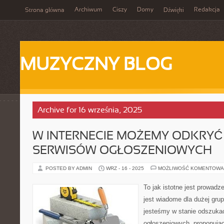
Archiwum
Ciszy
Domy
Redakcja
Strona główna
Dźwięki
MUZYCZNY BLOG
Archive for 16 września, 2025
W INTERNECIE MOŻEMY ODKRYĆ 
SERWISÓW OGŁOSZENIOWYCH
POSTED BY ADMIN
WRZ - 16 - 2025
MOŻLIWOŚĆ KOMENTOWA
To jak istotne jest prowadz
jest wiadome dla dużej grup
jesteśmy w stanie odszuka
ogłoszeniowych, proponuj