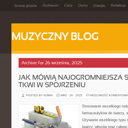
Archiwum
Ciszy
Domy
Redakcja
Strona główna
Dźwięki
MUZYCZNY BLOG
Archive for 26 września, 2025
JAK MÓWIĄ NAJOGROMNIEJSZA S
TKWI W SPOJRZENIU
POSTED BY ADMIN
WRZ - 26 - 2025
MOŻLIWOŚĆ KOMENTOWA
Stosowanie wszelkiego rodz
farmaceutyków do twarzy, w
Używanie wszelkiego typu 
twarzy, włosów oraz całego 