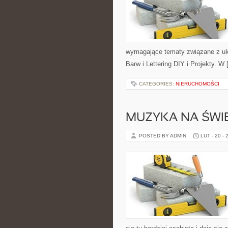
wymagające tematy związane z ukł
Barw i Lettering DIY i Projekty. W
CATEGORIES:
NIERUCHOMOŚCI
MUZYKA NA ŚWIE
POSTED BY ADMIN
LUT - 20 - 