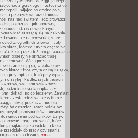
nnej rzeczywistości. W ciągu jednego
przejechać z górskiego miasteczka do
metropolii, mijając po drodze pola,
ioski i przemysłowe przedmieścia.
nosi nas nad światem, lecz prowadzi
rodek, pokazując, jak naprawdę
zienność ludzi w odwiedzanych
 okna widać suszącą się na balkonie
eci bawiące się na podwórku, stare
e osiedla, ogródki działkowe – cały
krajobraz, którego turysta często nie
róże koleją uczą też innego podejścia
miast obsesyjnie skracać trasę,
ą celebrować. Wielogodzinni
rowie zamieniają się w bohaterów
nych historii: ktoś czyta grubą książkę,
acuje przy laptopie, ktoś przysypia z
tym o szybę. Na dłuższych trasach
ię rozmowy, wymiana wskazówek
h, podzielenie się kanapką czy
 tym, dokąd i po co jedziemy. Zamiast
którą często odczuwa się w tłumie
pociągu łatwiej poczuć atmosferę
róży. W ostatnich latach rośnie też
 cyfrowych przewodników i serwisów
 doświadczenia podróżników. Dzięki
aplanować trasę, sprawdzić, które
erują najładniejsze widoki, a które
 przedziały do pracy czy spania.
 niejeden rozbudowany
portal