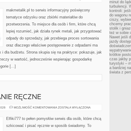
minut do ląd
turbulencji.
makmetalik.pl to serwis informacyjny poświęcony
kontroli: je
do wagonu re
tematyce odzysku oraz zbiórki materiałów do
ciszy, wybie
chcemy prac
przetworzenia. To miejsce dla osób i firm, które chcą
stolik i gni
lepiej rozumieć, jak działa rynek metali, jak przygotować
też w sobie
Nawet jeśli 
odpady do sprzedaży, jak przebiega proces sortowania
jazdy dostęp
oraz dlaczego właściwe postępowanie z odpadami ma
doświadczen
wypatrywanie
k i dla budżetu. Strona skupia się na praktyce: pokazuje, jak
krótkie post
czas jakby pł
zeczy w wartość, jednocześnie wspierając gospodarkę
turystyki – m
gorie […]
a bardziej n
świata z pe
NIE RĘCZNE
KREATYWNE
2026
MOŻLIWOŚĆ KOMENTOWANIA
ZOSTAŁA WYŁĄCZONA
PISANIE
RĘCZNE
Elfiki777 to pełen pomysłów serwis dla osób, które chcą
szkicować i pisać ręcznie w sposób świadomy. To