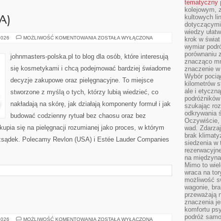
tematyczny
kolejowym, 
kultowych li
A)
dotyczącymi
wiedzy ułat
CHANEL
2026
MOŻLIWOŚĆ KOMENTOWANIA
ZOSTAŁA WYŁĄCZONA
krok w świa
(FRANCJA)
wymiar podró
porównaniu z
johnmasters-polska.pl to blog dla osób, które interesują
znacząco mn
się kosmetykami i chcą podejmować bardziej świadome
znaczenie w
Wybór pociąg
decyzje zakupowe oraz pielęgnacyjne. To miejsce
kilometrów s
ale i etyczn
stworzone z myślą o tych, którzy lubią wiedzieć, co
podróżników
nakładają na skórę, jak działają komponenty formuł i jak
szukając roz
odkrywania ś
budować codzienny rytuał bez chaosu oraz bez
Oczywiście, 
pia się na pielęgnacji rozumianej jako proces, w którym
wad. Zdarzaj
brak klimaty
rozsądek. Polecamy Revlon (USA) i Estée Lauder Companies
siedzenia w
rezerwacyjne
na międzyna
Mimo to wiel
wraca na tor
możliwość s
wagonie, bra
przeważają 
znaczenia je
komfortu psy
podróż samol
MAKMETALIK
2026
MOŻLIWOŚĆ KOMENTOWANIA
ZOSTAŁA WYŁĄCZONA