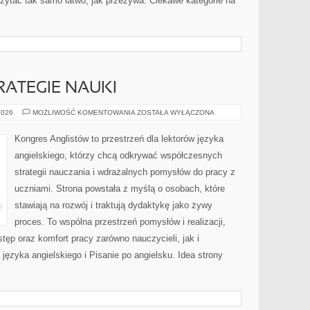
ę czytać tak samo łatwo, jak przeżywa. Ciekawe kategorie na
RATEGIE NAUKI
MOTYWACJA
2026
MOŻLIWOŚĆ KOMENTOWANIA
ZOSTAŁA WYŁĄCZONA
I
STRATEGIE
NAUKI
Kongres Anglistów to przestrzeń dla lektorów języka
angielskiego, którzy chcą odkrywać współczesnych
strategii nauczania i wdrażalnych pomysłów do pracy z
uczniami. Strona powstała z myślą o osobach, które
stawiają na rozwój i traktują dydaktykę jako żywy
proces. To wspólna przestrzeń pomysłów i realizacji,
stęp oraz komfort pracy zarówno nauczycieli, jak i
ęzyka angielskiego i Pisanie po angielsku. Idea strony