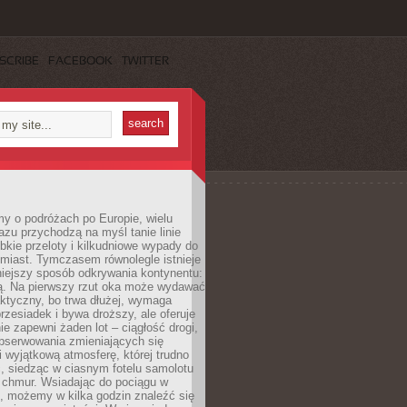
SCRIBE
FACEBOOK
TWITTER
y o podróżach po Europie, wielu
zu przychodzą na myśl tanie linie
ybkie przeloty i kilkudniowe wypady do
miast. Tymczasem równolegle istnieje
niejszy sposób odkrywania kontynentu:
ją. Na pierwszy rzut oka może wydawać
aktyczny, bo trwa dłużej, wymaga
rzesiadek i bywa droższy, ale oferuje
ie zapewni żaden lot – ciągłość drogi,
bserwowania zmieniających się
i wyjątkową atmosferę, której trudno
, siedząc w ciasnym fotelu samolotu
chmur. Wsiadając do pociągu w
, możemy w kilka godzin znaleźć się