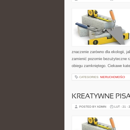
znaczenie zarówno dla ekologii, ja
zamienić pozornie bezużyteczne r
obiegu zamkniętego. Ciekawe kate
CATEGORIES:
NIERUCHOMOŚCI
KREATYWNE PISA
POSTED BY ADMIN
LUT - 21 - 