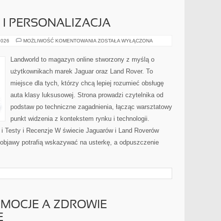
I PERSONALIZACJA
KONFIGURATORY
2026
MOŻLIWOŚĆ KOMENTOWANIA
ZOSTAŁA WYŁĄCZONA
I
PERSONALIZACJA
Landworld to magazyn online stworzony z myślą o
użytkownikach marek Jaguar oraz Land Rover. To
miejsce dla tych, którzy chcą lepiej rozumieć obsługę
auta klasy luksusowej. Strona prowadzi czytelnika od
podstaw po techniczne zagadnienia, łącząc warsztatowy
punkt widzenia z kontekstem rynku i technologii.
 i Testy i Recenzje W świecie Jaguarów i Land Roverów
 objawy potrafią wskazywać na usterkę, a odpuszczenie
EMOCJE A ZDROWIE
E