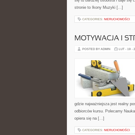
się tu bardziej osobista i daje si
stronie to Ikony Muzyki […]
CATEGORIES:
NIERUCHOMOŚCI
MOTYWACJA I ST
POSTED BY ADMIN
LUT - 19 - 
gdzie najważniejsza jest realny po
odbiorców kursu. Polecamy Nauka j
opiera się na […]
CATEGORIES:
NIERUCHOMOŚCI