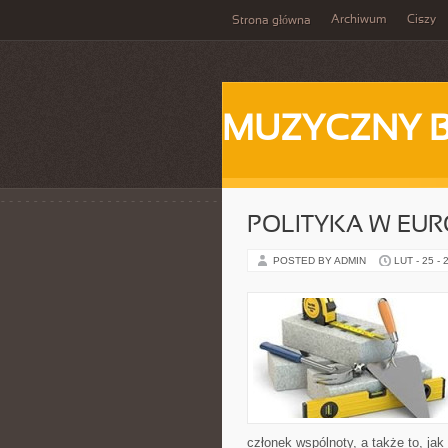
Archiwum
Ciszy
Strona główna
MUZYCZNY 
POLITYKA W EUR
POSTED BY ADMIN
LUT - 25 - 
członek wspólnoty, a także to, j