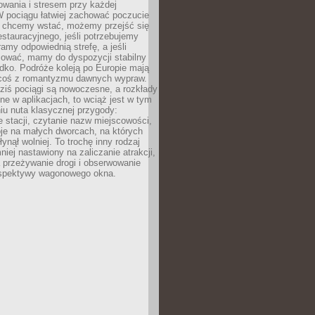
owania i stresem przy każdej
 W pociągu łatwiej zachować poczucie
śli chcemy wstać, możemy przejść się
stauracyjnego, jeśli potrzebujemy
ramy odpowiednią strefę, a jeśli
ować, mamy do dyspozycji stabilny
azdko. Podróże koleją po Europie mają
 coś z romantyzmu dawnych wypraw.
dziś pociągi są nowoczesne, a rozkłady
ne w aplikacjach, to wciąż jest w tym
iu nuta klasycznej przygody:
 stacji, czytanie nazw miejscowości,
oje na małych dworcach, na których
ynął wolniej. To trochę inny rodzaj
niej nastawiony na zaliczanie atrakcji,
a przeżywanie drogi i obserwowanie
rspektywy wagonowego okna.