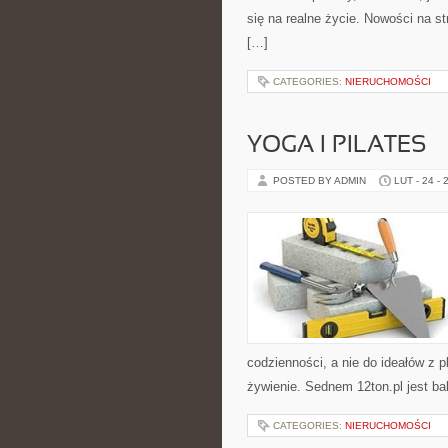
się na realne życie. Nowości na s
[…]
CATEGORIES:
NIERUCHOMOŚCI
YOGA I PILATES
POSTED BY ADMIN
LUT - 24 - 
codzienności, a nie do ideałów z pl
żywienie. Sednem 12ton.pl jest ba
CATEGORIES:
NIERUCHOMOŚCI