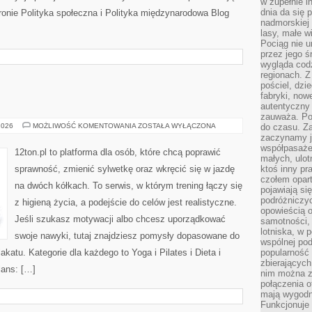
w zupełnie i
dnia da się 
tronie Polityka społeczna i Polityka międzynarodowa Blog
nadmorskiej 
lasy, małe w
Pociąg nie u
przez jego ś
wygląda cod
regionach. Z
pościel, dzi
fabryki, now
autentyczny 
zauważa. Pod
YOGA
2026
MOŻLIWOŚĆ KOMENTOWANIA
ZOSTAŁA WYŁĄCZONA
do czasu. Za
I
zaczynamy j
PILATES
współpasaże
12ton.pl to platforma dla osób, które chcą poprawić
małych, ulot
sprawność, zmienić sylwetkę oraz wkręcić się w jazdę
ktoś inny pr
czołem opar
na dwóch kółkach. To serwis, w którym trening łączy się
pojawiają s
podróżniczyc
z higieną życia, a podejście do celów jest realistyczne.
opowieścią o
Jeśli szukasz motywacji albo chcesz uporządkować
samotności, 
lotniska, w 
swoje nawyki, tutaj znajdziesz pomysły dopasowane do
wspólnej pod
akatu. Kategorie dla każdego to Yoga i Pilates i Dieta i
popularność
zbierających
lans: […]
nim można z
połączenia of
mają wygodne
Funkcjonuje