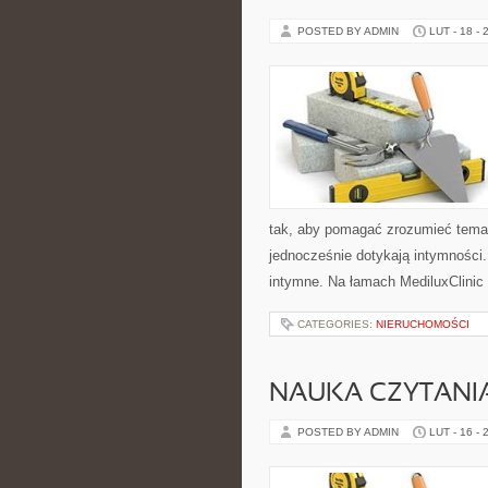
POSTED BY ADMIN
LUT - 18 - 
tak, aby pomagać zrozumieć temat
jednocześnie dotykają intymności.
intymne. Na łamach MediluxClinic 
CATEGORIES:
NIERUCHOMOŚCI
NAUKA CZYTANI
POSTED BY ADMIN
LUT - 16 - 