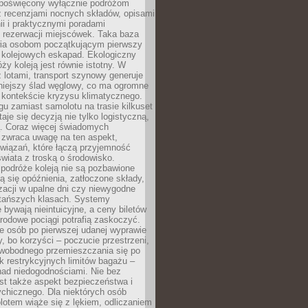
poświęcony wyłącznie podróżom
z recenzjami nocnych składów, opisami
nii i praktycznymi poradami
 rezerwacji miejscówek. Taka baza
wia osobom początkującym pierwszy
t kolejowych eskapad. Ekologiczny
ży koleją jest równie istotny. W
 lotami, transport szynowy generuje
iejszy ślad węglowy, co ma ogromne
 kontekście kryzysu klimatycznego.
u zamiast samolotu na trasie kilkuset
taje się decyzją nie tylko logistyczną,
ą. Coraz więcej świadomych
 zwraca uwagę na ten aspekt,
wiązań, które łączą przyjemność
wiata z troską o środowisko.
podróże koleją nie są pozbawione
ą się opóźnienia, zatłoczone składy,
zacji w upalne dni czy niewygodne
 tańszych klasach. Systemy
 bywają nieintuicyjne, a ceny biletów
rodowe pociągi potrafią zaskoczyć.
e osób po pierwszej udanej wyprawie
y, bo korzyści – poczucie przestrzeni,
wobodnego przemieszczania się po
k restrykcyjnych limitów bagażu –
nad niedogodnościami. Nie bez
st także aspekt bezpieczeństwa i
chicznego. Dla niektórych osób
otem wiąże się z lękiem, odliczaniem