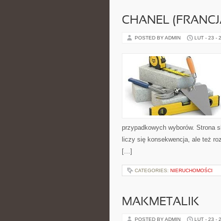
CHANEL (FRANCJ
POSTED BY ADMIN
LUT - 23 - 
przypadkowych wyborów. Strona sku
liczy się konsekwencja, ale też 
[…]
CATEGORIES:
NIERUCHOMOŚCI
MAKMETALIK
POSTED BY ADMIN
LUT - 23 - 