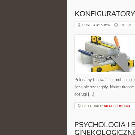
KONFIGURATORY 
POSTED BY ADMIN
LUT - 19 - 
Polecamy Innowacje i Technologie
liczą się szczegóły. Nawet drobne
obsługi […]
CATEGORIES:
NIERUCHOMOŚCI
PSYCHOLOGIA I 
GINEKOLOGICZN