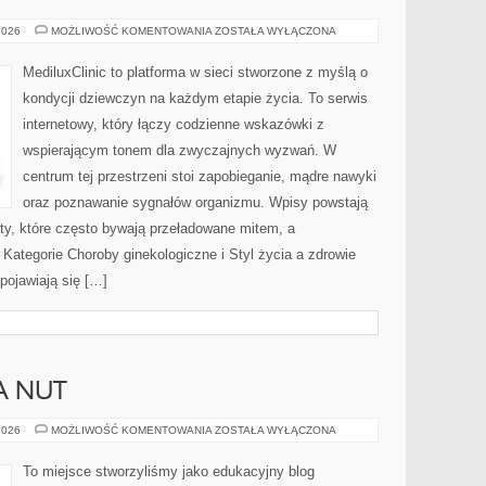
PSYCHOLOGIA
2026
MOŻLIWOŚĆ KOMENTOWANIA
ZOSTAŁA WYŁĄCZONA
I
EMOCJE
A
MediluxClinic to platforma w sieci stworzone z myślą o
ZDROWIE
GINEKOLOGICZNE
kondycji dziewczyn na każdym etapie życia. To serwis
internetowy, który łączy codzienne wskazówki z
wspierającym tonem dla zwyczajnych wyzwań. W
centrum tej przestrzeni stoi zapobieganie, mądre nawyki
oraz poznawanie sygnałów organizmu. Wpisy powstają
y, które często bywają przeładowane mitem, a
 Kategorie Choroby ginekologiczne i Styl życia a zdrowie
pojawiają się […]
A NUT
NAUKA
2026
MOŻLIWOŚĆ KOMENTOWANIA
ZOSTAŁA WYŁĄCZONA
CZYTANIA
NUT
To miejsce stworzyliśmy jako edukacyjny blog