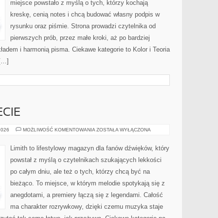
miejsce powstało z myślą o tych, którzy kochają
kreskę, cenią notes i chcą budować własny podpis w
rysunku oraz piśmie. Strona prowadzi czytelnika od
pierwszych prób, przez małe kroki, aż po bardziej
adem i harmonią pisma. Ciekawe kategorie to Kolor i Teoria
 […]
CIE
MUZYKA
2026
MOŻLIWOŚĆ KOMENTOWANIA
ZOSTAŁA WYŁĄCZONA
NA
ŚWIECIE
Limith to lifestylowy magazyn dla fanów dźwięków, który
powstał z myślą o czytelnikach szukających lekkości
po całym dniu, ale też o tych, którzy chcą być na
bieżąco. To miejsce, w którym melodie spotykają się z
anegdotami, a premiery łączą się z legendami. Całość
ma charakter rozrywkowy, dzięki czemu muzyka staje