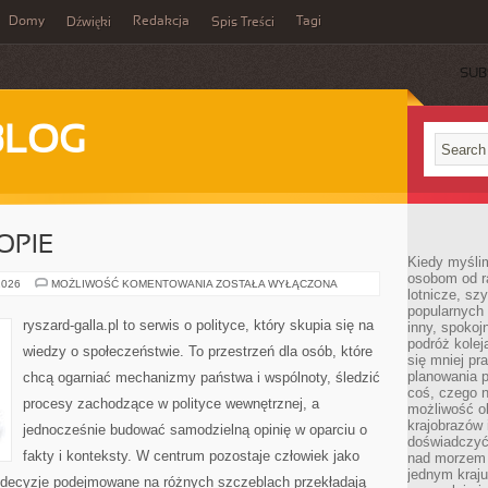
Domy
Redakcja
Tagi
Dźwięki
Spis Treści
SUB
BLOG
OPIE
Kiedy myślim
osobom od ra
POLITYKA
2026
MOŻLIWOŚĆ KOMENTOWANIA
ZOSTAŁA WYŁĄCZONA
lotnicze, sz
W
EUROPIE
popularnych 
ryszard-galla.pl to serwis o polityce, który skupia się na
inny, spokoj
podróż kole
wiedzy o społeczeństwie. To przestrzeń dla osób, które
się mniej pr
planowania p
chcą ogarniać mechanizmy państwa i wspólnoty, śledzić
coś, czego n
procesy zachodzące w polityce wewnętrznej, a
możliwość o
krajobrazów 
jednocześnie budować samodzielną opinię w oparciu o
doświadczyć
fakty i konteksty. W centrum pozostaje człowiek jako
nad morzem 
jednym kraju
ak decyzje podejmowane na różnych szczeblach przekładają