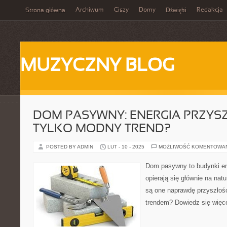
Archiwum
Ciszy
Domy
Redakcja
Strona główna
Dźwięki
MUZYCZNY BLOG
DOM PASYWNY: ENERGIA PRZYSZ
TYLKO MODNY TREND?
POSTED BY ADMIN
LUT - 10 - 2025
MOŻLIWOŚĆ KOMENTOWA
Dom pasywny to budynki en
opierają się głównie na nat
są one naprawdę przyszłoś
trendem? Dowiedz się więc