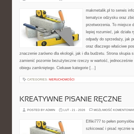
makmetalik.pl to serwis in
tematyce odzysku oraz zbió
przetworzenia. To miejsce d
lepiej rozumieć, jak działa 
odpady do sprzedaży, jak p
oraz dlaczego właściwe po
znaczenie zarówno dla ekologii, jak i dla budżetu. Strona skupia s
zamienić pozornie bezużyteczne rzeczy w wartość, jednocześnie
obiegu zamkniętego. Ciekawe kategorie […]
CATEGORIES:
NIERUCHOMOŚCI
KREATYWNE PISANIE RĘCZNE
POSTED BY ADMIN
LUT - 21 - 2026
MOŻLIWOŚĆ KOMENTOWA
Elfiki777 to pełen pomysłów
szkicować i pisać ręcznie 