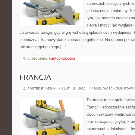
surowcach biologicznych w
jednocześnie konkretny. St
tym, jak materia organiczn
ciepła i mocy, jak wygląda 
co zwracać uwagę, gdy w grę wchodzą opłacalność i wydajność. K
słoneczna i Samowystarczalność energetyczna. Na stronie przewi
miksu energetycznego […]
CATEGORIES:
NIERUCHOMOŚCI
FRANCJA
POSTED BY ADMIN
LUT - 11 - 2026
MOŻLIWOŚĆ KOMENTOWA
Ta strona to zakątek stwor
Francji i jednocześnie szlif
dwóch światów: wędrowania
oraz oswajania języka, któ
rozmowach z lokalsami. Jeśl