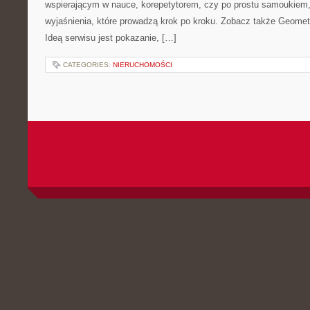
wspierającym w nauce, korepetytorem, czy po prostu samoukiem, 
wyjaśnienia, które prowadzą krok po kroku. Zobacz także Geomet
Ideą serwisu jest pokazanie, […]
CATEGORIES:
NIERUCHOMOŚCI