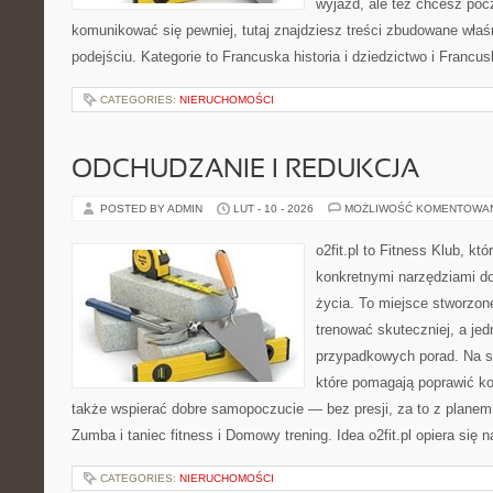
wyjazd, ale też chcesz poc
komunikować się pewniej, tutaj znajdziesz treści zbudowane wła
podejściu. Kategorie to Francuska historia i dziedzictwo i Francu
CATEGORIES:
NIERUCHOMOŚCI
ODCHUDZANIE I REDUKCJA
POSTED BY ADMIN
LUT - 10 - 2026
MOŻLIWOŚĆ KOMENTOWA
o2fit.pl to Fitness Klub, kt
konkretnymi narzędziami do
życia. To miejsce stworzon
trenować skuteczniej, a jed
przypadkowych porad. Na st
które pomagają poprawić ko
także wspierać dobre samopoczucie — bez presji, za to z planem
Zumba i taniec fitness i Domowy trening. Idea o2fit.pl opiera się 
CATEGORIES:
NIERUCHOMOŚCI