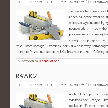
POSTED BY ADMIN
LUT - 8 - 2026
MOŻLIWOŚĆ KOMENTOWAN
Ten serwis to przewodnik d
i chcą odkrywać świat od s
w którym wypoczynek łączy
podpowiedziami – od wyboru
planowanie, aż po rozsądne
egzotycznej przygodzie w tr
treści, które pomogą Ci zamienić pomysł w sensowny harmonogr
stronie to Plaże poza sezonem i Kuchnia nad morzem. Główną ide
CATEGORIES:
NIERUCHOMOŚCI
RAWICZ
POSTED BY ADMIN
LUT - 8 - 2026
MOŻLIWOŚĆ KOMENTOWAN
anabell-kalisz.pl to serwis
Wielkopolsce – miejscu, któ
spokojem. To przestrzeń dl