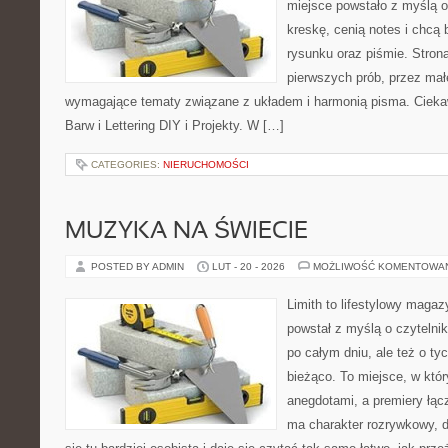
miejsce powstało z myślą o
kreskę, cenią notes i chcą
rysunku oraz piśmie. Stron
pierwszych prób, przez małe
wymagające tematy związane z układem i harmonią pisma. Ciekawe
Barw i Lettering DIY i Projekty. W […]
CATEGORIES:
NIERUCHOMOŚCI
MUZYKA NA ŚWIECIE
POSTED BY ADMIN
LUT - 20 - 2026
MOŻLIWOŚĆ KOMENTOWA
Limith to lifestylowy magaz
powstał z myślą o czytelni
po całym dniu, ale też o ty
bieżąco. To miejsce, w któ
anegdotami, a premiery łąc
ma charakter rozrywkowy, 