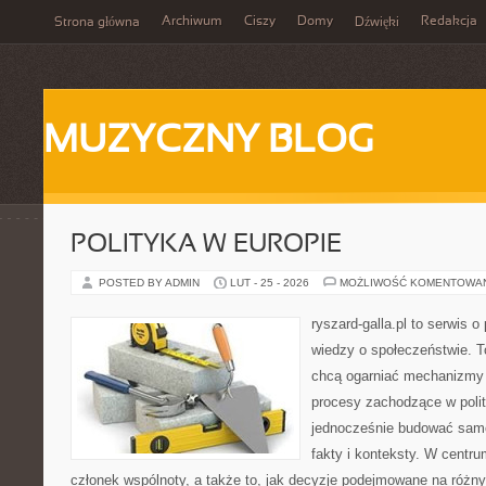
Archiwum
Ciszy
Domy
Redakcja
Strona główna
Dźwięki
MUZYCZNY BLOG
POLITYKA W EUROPIE
POSTED BY ADMIN
LUT - 25 - 2026
MOŻLIWOŚĆ KOMENTOWA
ryszard-galla.pl to serwis o 
wiedzy o społeczeństwie. To
chcą ogarniać mechanizmy p
procesy zachodzące w polit
jednocześnie budować samo
fakty i konteksty. W centru
członek wspólnoty, a także to, jak decyzje podejmowane na różn