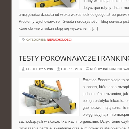
osoby wspierające dzieci z
dotyczące rutyny dnia z ma
umiejętności dziecka od wieku wczesnodziecięcego aż po pierwsz
Problemy wychowawcze i Święta i uroczystości. Ideą serwisu jes
które dla wielu rodzin stają się wyzwaniem: […]
CATEGORIES:
NIERUCHOMOŚCI
TESTY PORÓWNAWCZE I RANKIN
POSTED BY ADMIN
LUT - 15 - 2026
MOŻLIWOŚĆ KOMENTOWA
Estetica Endermologia to s
osobach, które chcą rozsąd
jednocześnie rozumieć, jak
polega estetyka lekarska or
gabinetowe mają sens. To m
pielęgnacyjną z informacja
zachodzących w skórze, tkankach i organizmie. Dzięki temu czy
rozwiązania bardziej świadomie oraz eliminować puste obietnice. 