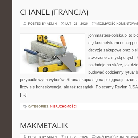
CHANEL (FRANCJA)
POSTED BY ADMIN
LUT - 23 - 2026
MOŻLIWOŚĆ KOMENTOWA
johnmasters-polska.pl to blo
się kosmetykami i chcą po
decyzje zakupowe oraz piel
stworzone z myślą o tych, k
nakładają na skórę, jak dzi
budować codzienny rytuał 
przypadkowych wyborów. Strona skupia się na pielęgnacji rozumia
liczy się konsekwencja, ale też rozsądek. Polecamy Revlon (US
[…]
CATEGORIES:
NIERUCHOMOŚCI
MAKMETALIK
POSTED BY ADMIN
LUT - 23 - 2026
MOŻLIWOŚĆ KOMENTOWA