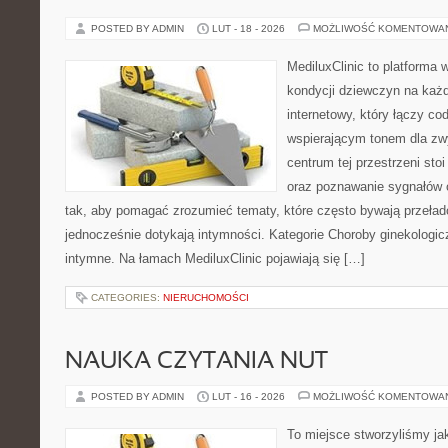
POSTED BY ADMIN
LUT - 18 - 2026
MOŻLIWOŚĆ KOMENTOWA
MediluxClinic to platforma 
kondycji dziewczyn na każd
internetowy, który łączy c
wspierającym tonem dla z
centrum tej przestrzeni sto
oraz poznawanie sygnałów 
tak, aby pomagać zrozumieć tematy, które często bywają przeła
jednocześnie dotykają intymności. Kategorie Choroby ginekologicz
intymne. Na łamach MediluxClinic pojawiają się […]
CATEGORIES:
NIERUCHOMOŚCI
NAUKA CZYTANIA NUT
POSTED BY ADMIN
LUT - 16 - 2026
MOŻLIWOŚĆ KOMENTOWA
To miejsce stworzyliśmy ja