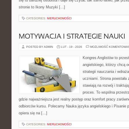
się tu bardziej osobista i daje się czytać tak samo łatwo, jak pr
stronie to Ikony Muzyki […]
CATEGORIES:
NIERUCHOMOŚCI
MOTYWACJA I STRATEGIE NAUKI
POSTED BY ADMIN
LUT - 19 - 2026
MOŻLIWOŚĆ KOMENTOWA
Kongres Anglistów to przest
angielskiego, którzy chcą
strategii nauczania i wdra
uczniami. Strona powstała 
stawiają na rozwój i traktu
proces. To wspólna przestrz
gdzie najważniejsza jest realny postęp oraz komfort pracy zarówno
odbiorców kursu. Polecamy Nauka języka angielskiego i Pisanie p
opiera się na […]
CATEGORIES:
NIERUCHOMOŚCI