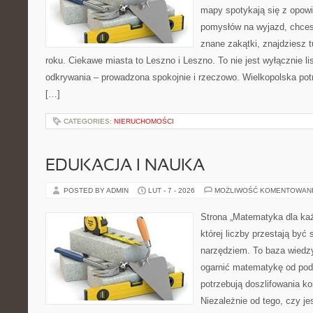
mapy spotykają się z opowi
pomysłów na wyjazd, chces
znane zakątki, znajdziesz 
roku. Ciekawe miasta to Leszno i Leszno. To nie jest wyłącznie list
odkrywania – prowadzona spokojnie i rzeczowo. Wielkopolska potr
[…]
CATEGORIES:
NIERUCHOMOŚCI
EDUKACJA I NAUKA
POSTED BY ADMIN
LUT - 7 - 2026
MOŻLIWOŚĆ KOMENTOWAN
Strona „Matematyka dla każ
której liczby przestają być 
narzędziem. To baza wiedzy
ogarnić matematykę od pods
potrzebują doszlifowania k
Niezależnie od tego, czy j