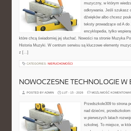
muzyczny, w którym wiedza
odkrywania. Jeśli szukasz c
dźwięków albo chcesz poukł
teksty prowadzące od A do 
encyklopedia, tylko wspiera
które chcą świadomiej jej słuchać. Nowości na stronie Muzyka Po
Historia Muzyki. W centrum serwisu są kluczowe elementy muzycz
z […]
CATEGORIES:
NIERUCHOMOŚCI
NOWOCZESNE TECHNOLOGIE W 
POSTED BY ADMIN
LUT - 15 - 2026
MOŻLIWOŚĆ KOMENTOWA
Przedszkole309 to strona 
nad dziećmi, przedszkolom 
w pierwszych latach rozwoj
szkolnej. To miejsce, w kt