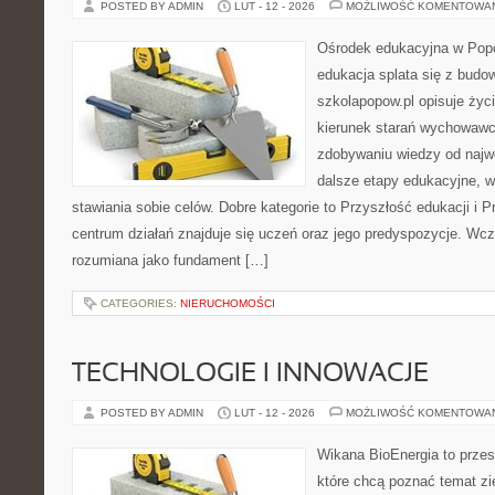
POSTED BY ADMIN
LUT - 12 - 2026
MOŻLIWOŚĆ KOMENTOWA
Ośrodek edukacyjna w Popo
edukacja splata się z budo
szkolapopow.pl opisuje życ
kierunek starań wychowawców
zdobywaniu wiedzy od najwc
dalsze etapy edukacyjne, w
stawiania sobie celów. Dobre kategorie to Przyszłość edukacji i 
centrum działań znajduje się uczeń oraz jego predyspozycje. Wcz
rozumiana jako fundament […]
CATEGORIES:
NIERUCHOMOŚCI
TECHNOLOGIE I INNOWACJE
POSTED BY ADMIN
LUT - 12 - 2026
MOŻLIWOŚĆ KOMENTOWA
Wikana BioEnergia to przes
które chcą poznać temat zie