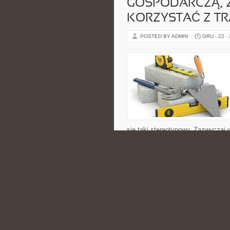
GOSPODARCZĄ, 
KORZYSTAĆ Z T
POSTED BY ADMIN
GRU - 22 -
się taki stereotypowy. Zazwyczaj w
ubezpieczenie ocp. Jeżeli ktoś już
CATEGORIES:
NIERUCHOMOŚCI