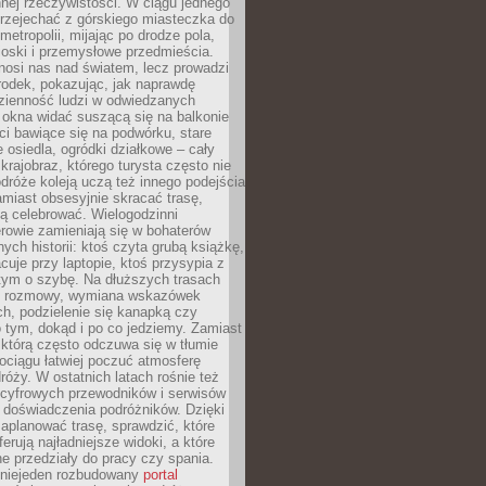
nnej rzeczywistości. W ciągu jednego
przejechać z górskiego miasteczka do
metropolii, mijając po drodze pola,
ioski i przemysłowe przedmieścia.
nosi nas nad światem, lecz prowadzi
rodek, pokazując, jak naprawdę
zienność ludzi w odwiedzanych
 okna widać suszącą się na balkonie
eci bawiące się na podwórku, stare
e osiedla, ogródki działkowe – cały
krajobraz, którego turysta często nie
róże koleją uczą też innego podejścia
miast obsesyjnie skracać trasę,
ą celebrować. Wielogodzinni
rowie zamieniają się w bohaterów
nych historii: ktoś czyta grubą książkę,
acuje przy laptopie, ktoś przysypia z
tym o szybę. Na dłuższych trasach
ię rozmowy, wymiana wskazówek
h, podzielenie się kanapką czy
 tym, dokąd i po co jedziemy. Zamiast
którą często odczuwa się w tłumie
pociągu łatwiej poczuć atmosferę
róży. W ostatnich latach rośnie też
 cyfrowych przewodników i serwisów
 doświadczenia podróżników. Dzięki
aplanować trasę, sprawdzić, które
erują najładniejsze widoki, a które
 przedziały do pracy czy spania.
 niejeden rozbudowany
portal