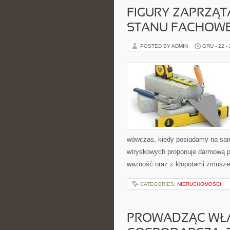
FIGURY ZAPRZĄT
STANU FACHOWE
POSTED BY ADMIN
GRU - 22 -
wówczas, kiedy posiadamy na sa
wtryskowych proponuje darmową p
ważność oraz z kłopotami zmusze
CATEGORIES:
NIERUCHOMOŚCI
PROWADZĄC WŁ