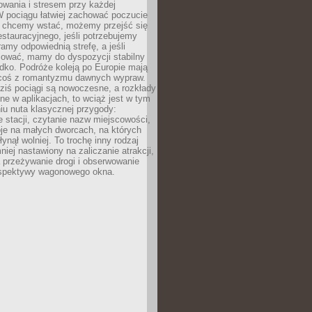
owania i stresem przy każdej
 W pociągu łatwiej zachować poczucie
śli chcemy wstać, możemy przejść się
stauracyjnego, jeśli potrzebujemy
ramy odpowiednią strefę, a jeśli
ować, mamy do dyspozycji stabilny
azdko. Podróże koleją po Europie mają
 coś z romantyzmu dawnych wypraw.
dziś pociągi są nowoczesne, a rozkłady
ne w aplikacjach, to wciąż jest w tym
iu nuta klasycznej przygody:
 stacji, czytanie nazw miejscowości,
oje na małych dworcach, na których
ynął wolniej. To trochę inny rodzaj
niej nastawiony na zaliczanie atrakcji,
a przeżywanie drogi i obserwowanie
rspektywy wagonowego okna.