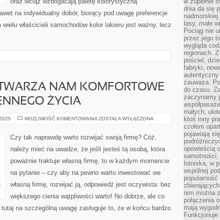
oraz wciąż wzbogacają paletę kolorystyczną
w zupełnie i
dnia da się 
awet na indywidualny dobór, biorący pod uwagę preferencje
nadmorskiej 
lasy, małe w
a wielu właścicieli samochodów kolor lakieru jest ważny, lecz
Pociąg nie u
przez jego ś
wygląda cod
regionach. Z
pościel, dzi
fabryki, now
autentyczny 
zauważa. Pod
STWARZA NAM KOMFORTOWE
do czasu. Za
zaczynamy j
ENNEGO ŻYCIA
współpasaże
małych, ulot
MOTORYZACJA
ktoś inny pr
 2025
MOŻLIWOŚĆ KOMENTOWANIA
ZOSTAŁA WYŁĄCZONA
STWARZA
czołem opar
NAM
pojawiają s
KOMFORTOWE
Czy tak naprawdę warto rozwijać swoją firmę? Cóż,
WARUNKI
podróżniczyc
CODZIENNEGO
opowieścią o
należy mieć na uwadze, że jeśli jesteś tą osobą, która
ŻYCIA
samotności, 
poważnie traktuje własną firmę, to w każdym momencie
lotniska, w 
wspólnej pod
na pytanie – czy aby na pewno warto inwestować we
popularność
własną firmę, rozwijać ją, odpowiedź jest oczywista: bez
zbierających
nim można z
większego cienia wątpliwości warto! No dobrze, ale co
połączenia of
mają wygodne
tutaj na szczególną uwagę zasługuje to, że w końcu bardzo
Funkcjonuje