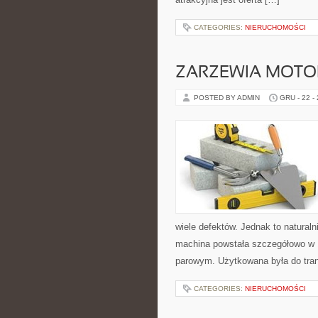
CATEGORIES:
NIERUCHOMOŚCI
ZARZEWIA MOTO
POSTED BY ADMIN
GRU - 22 -
wiele defektów. Jednak to naturaln
machina powstała szczegółowo w
parowym. Użytkowana była do tran
CATEGORIES:
NIERUCHOMOŚCI