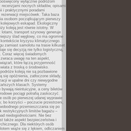
poświęcony wyłącznie podróżom
z recenzjami nocnych składów, opisami
nii i praktycznymi poradami
 rezerwacji miejscówek. Taka baza
wia osobom początkującym pierwszy
t kolejowych eskapad. Ekologiczny
ży koleją jest równie istotny. W
 lotami, transport szynowy generuje
iejszy ślad węglowy, co ma ogromne
 kontekście kryzysu klimatycznego.
u zamiast samolotu na trasie kilkuset
taje się decyzją nie tylko logistyczną,
ą. Coraz więcej świadomych
 zwraca uwagę na ten aspekt,
wiązań, które łączą przyjemność
wiata z troską o środowisko.
podróże koleją nie są pozbawione
ą się opóźnienia, zatłoczone składy,
zacji w upalne dni czy niewygodne
 tańszych klasach. Systemy
 bywają nieintuicyjne, a ceny biletów
rodowe pociągi potrafią zaskoczyć.
e osób po pierwszej udanej wyprawie
y, bo korzyści – poczucie przestrzeni,
wobodnego przemieszczania się po
k restrykcyjnych limitów bagażu –
nad niedogodnościami. Nie bez
st także aspekt bezpieczeństwa i
chicznego. Dla niektórych osób
otem wiąże się z lękiem, odliczaniem