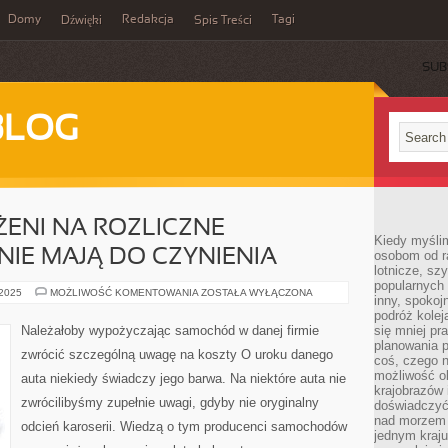
Domy
Redakcja
Tagi
Dźwięki
Spis Treści
SUB
BLOG
ŻENI NA ROZLICZNE
Kiedy myślim
NIE MAJĄ DO CZYNIENIA
osobom od ra
lotnicze, sz
popularnych 
LUDZIE
 2025
MOŻLIWOŚĆ KOMENTOWANIA
ZOSTAŁA WYŁĄCZONA
inny, spokoj
SĄ
NARAŻENI
podróż kole
NA
Należałoby wypożyczając samochód w danej firmie
się mniej pr
ROZLICZNE
planowania p
SYTUACJE,
zwrócić szczególną uwagę na koszty O uroku danego
DZIENNIE
coś, czego n
MAJĄ
możliwość o
auta niekiedy świadczy jego barwa. Na niektóre auta nie
DO
krajobrazów 
CZYNIENIA
zwrócilibyśmy zupełnie uwagi, gdyby nie oryginalny
doświadczyć
nad morzem 
odcień karoserii. Wiedzą o tym producenci samochodów
jednym kraju