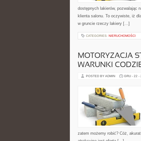
dostępnych lakierów, pozwalając n
klienta salonu. To oczywiste, iż dl
w gruncie rzeczy lakiery […]
CATEGORIES:
NIERUCHOMOŚCI
MOTORYZACJA 
WARUNKI CODZI
POSTED BY ADMIN
GRU - 22 -
zatem możemy robić? Cóż, akurat 
atrakcyjna jest oferta […]