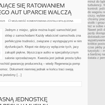
minut do ląd
turbulencji.
AJĄCE SIĘ RATOWANIEM
kontroli: je
GO AUT UPARCIE WALCZĄ
do wagonu re
ciszy, wybie
chcemy prac
FIGURY
 2025
MOŻLIWOŚĆ KOMENTOWANIA
ZOSTAŁA WYŁĄCZONA
stolik i gni
ZAPRZĄTAJĄCE
też w sobie
SIĘ
RATOWANIEM
Nawet jeśli 
Jednym z miejsc, gdzie można kupić samochód jest
STANU
jazdy dostęp
FACHOWEGO
sklep z samochodami Każdy właściciel samochodu zna
AUT
doświadczen
UPARCIE
wypatrywanie
perfekcyjnie trudności, związane z występującymi w nim
WALCZĄ
krótkie post
dysfunkcjach. Kłopot nie dotyczy wyłącznie tych, jacy
czas jakby pł
turystyki – m
zakupili piękne, błyszczące autko w specjalistycznym
a bardziej n
świata z pe
salonie sprzedażowym. Kwestia jest jednak prosta tylko
mochód gwarancję producencką – wtedy Regeneracja pomp
omoc. Dokument niemniej jednak w końcu traci swoją
ni jesteśmy […]
ASNĄ JEDNOSTKĘ