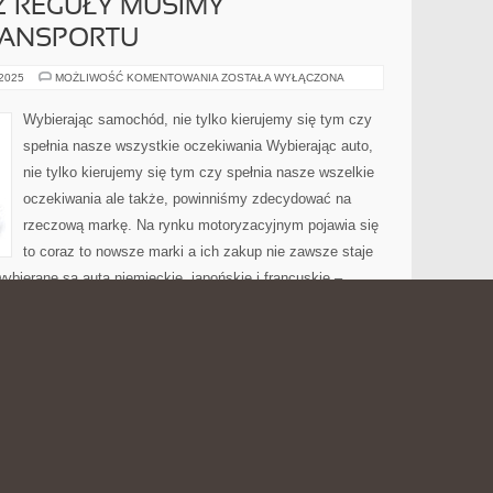
Z REGUŁY MUSIMY
RANSPORTU
PROWADZĄC
 2025
MOŻLIWOŚĆ KOMENTOWANIA
ZOSTAŁA WYŁĄCZONA
WŁASNĄ
JEDNOSTKĘ
GOSPODARCZĄ,
Wybierając samochód, nie tylko kierujemy się tym czy
Z
REGUŁY
spełnia nasze wszystkie oczekiwania Wybierając auto,
MUSIMY
KORZYSTAĆ
nie tylko kierujemy się tym czy spełnia nasze wszelkie
Z
TRANSPORTU
oczekiwania ale także, powinniśmy zdecydować na
rzeczową markę. Na rynku motoryzacyjnym pojawia się
to coraz to nowsze marki a ich zakup nie zawsze staje
ybierane są auta niemieckie, japońskie i francuskie –
 się przekonał do danej marki, to […]