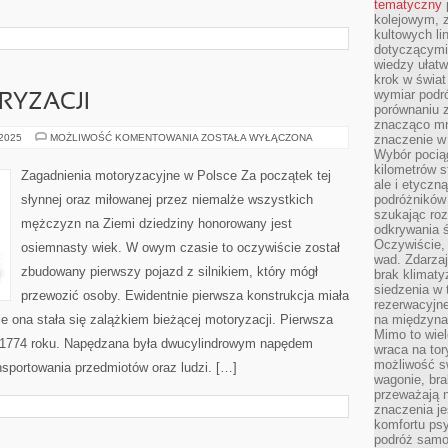
tematyczny
kolejowym, 
kultowych li
dotyczącymi
wiedzy ułat
krok w świa
wymiar podró
RYZACJI
porównaniu z
znacząco mn
ZARZEWIA
 2025
MOŻLIWOŚĆ KOMENTOWANIA
ZOSTAŁA WYŁĄCZONA
znaczenie w
MOTORYZACJI
Wybór pociąg
kilometrów s
Zagadnienia motoryzacyjne w Polsce Za początek tej
ale i etyczn
słynnej oraz miłowanej przez niemalże wszystkich
podróżników
szukając roz
mężczyzn na Ziemi dziedziny honorowany jest
odkrywania ś
Oczywiście, 
osiemnasty wiek. W owym czasie to oczywiście został
wad. Zdarzaj
zbudowany pierwszy pojazd z silnikiem, który mógł
brak klimaty
siedzenia w
przewozić osoby. Ewidentnie pierwsza konstrukcja miała
rezerwacyjne
ie ona stała się zalążkiem bieżącej motoryzacji. Pierwsza
na międzyna
Mimo to wiel
 1774 roku. Napędzana była dwucylindrowym napędem
wraca na tor
możliwość s
sportowania przedmiotów oraz ludzi. […]
wagonie, bra
przeważają 
znaczenia je
komfortu psy
podróż samol