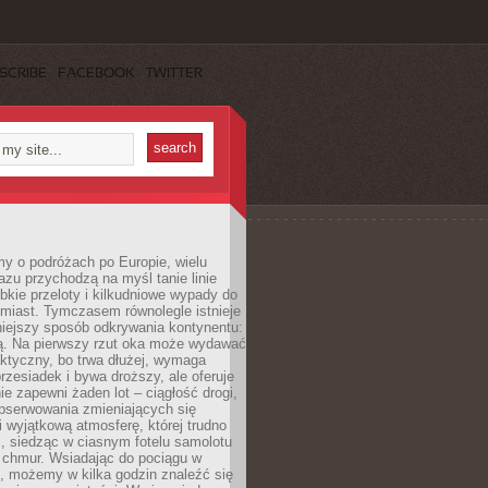
SCRIBE
FACEBOOK
TWITTER
y o podróżach po Europie, wielu
zu przychodzą na myśl tanie linie
ybkie przeloty i kilkudniowe wypady do
miast. Tymczasem równolegle istnieje
niejszy sposób odkrywania kontynentu:
ją. Na pierwszy rzut oka może wydawać
aktyczny, bo trwa dłużej, wymaga
rzesiadek i bywa droższy, ale oferuje
ie zapewni żaden lot – ciągłość drogi,
bserwowania zmieniających się
i wyjątkową atmosferę, której trudno
, siedząc w ciasnym fotelu samolotu
chmur. Wsiadając do pociągu w
, możemy w kilka godzin znaleźć się