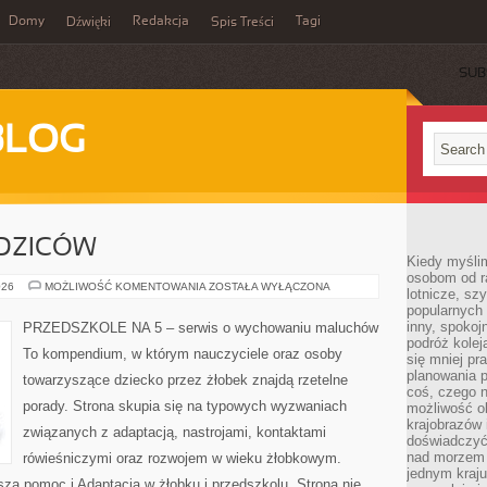
Domy
Redakcja
Tagi
Dźwięki
Spis Treści
SUB
BLOG
DZICÓW
Kiedy myślim
osobom od ra
PORADY
026
MOŻLIWOŚĆ KOMENTOWANIA
ZOSTAŁA WYŁĄCZONA
lotnicze, sz
DLA
popularnych 
RODZICÓW
inny, spokoj
PRZEDSZKOLE NA 5 – serwis o wychowaniu maluchów
podróż kole
To kompendium, w którym nauczyciele oraz osoby
się mniej pr
planowania p
towarzyszące dziecko przez żłobek znajdą rzetelne
coś, czego n
porady. Strona skupia się na typowych wyzwaniach
możliwość o
krajobrazów 
związanych z adaptacją, nastrojami, kontaktami
doświadczyć
nad morzem 
rówieśniczymi oraz rozwojem w wieku żłobkowym.
jednym kraju
za pomoc i Adaptacja w żłobku i przedszkolu. Strona nie