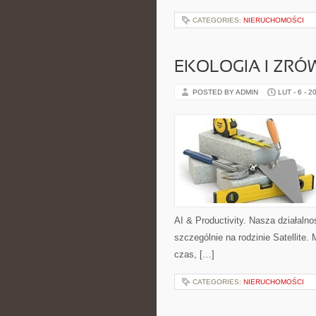
CATEGORIES:
NIERUCHOMOŚCI
EKOLOGIA I ZR
POSTED BY ADMIN
LUT - 6 - 2
AI & Productivity. Nasza działaln
szczególnie na rodzinie Satellite.
czas, […]
CATEGORIES:
NIERUCHOMOŚCI