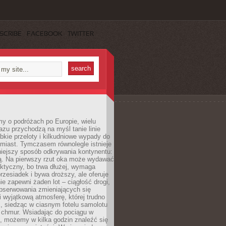
SCRIBE
FACEBOOK
TWITTER
y o podróżach po Europie, wielu
zu przychodzą na myśl tanie linie
ybkie przeloty i kilkudniowe wypady do
miast. Tymczasem równolegle istnieje
niejszy sposób odkrywania kontynentu:
ją. Na pierwszy rzut oka może wydawać
aktyczny, bo trwa dłużej, wymaga
rzesiadek i bywa droższy, ale oferuje
ie zapewni żaden lot – ciągłość drogi,
bserwowania zmieniających się
i wyjątkową atmosferę, której trudno
, siedząc w ciasnym fotelu samolotu
chmur. Wsiadając do pociągu w
, możemy w kilka godzin znaleźć się