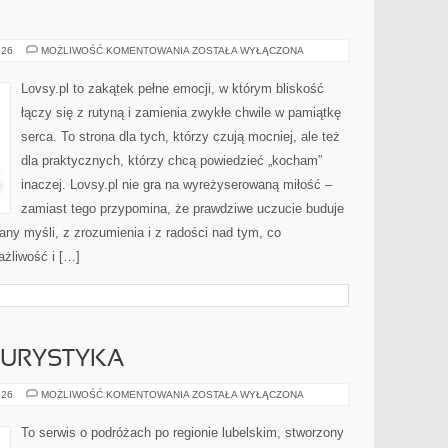
MARZENIA
026
MOŻLIWOŚĆ KOMENTOWANIA
ZOSTAŁA WYŁĄCZONA
Lovsy.pl to zakątek pełne emocji, w którym bliskość
łączy się z rutyną i zamienia zwykłe chwile w pamiątkę
serca. To strona dla tych, którzy czują mocniej, ale też
dla praktycznych, którzy chcą powiedzieć „kocham”
inaczej. Lovsy.pl nie gra na wyreżyserowaną miłość –
zamiast tego przypomina, że prawdziwe uczucie buduje
any myśli, z zrozumienia i z radości nad tym, co
ażliwość i […]
TURYSTYKA
NOCLEGI
026
MOŻLIWOŚĆ KOMENTOWANIA
ZOSTAŁA WYŁĄCZONA
I
AGROTURYSTYKA
To serwis o podróżach po regionie lubelskim, stworzony