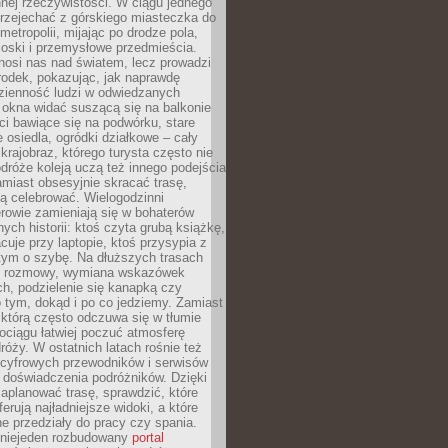
nnej rzeczywistości. W ciągu jednego
przejechać z górskiego miasteczka do
metropolii, mijając po drodze pola,
ioski i przemysłowe przedmieścia.
nosi nas nad światem, lecz prowadzi
rodek, pokazując, jak naprawdę
zienność ludzi w odwiedzanych
 okna widać suszącą się na balkonie
eci bawiące się na podwórku, stare
e osiedla, ogródki działkowe – cały
krajobraz, którego turysta często nie
róże koleją uczą też innego podejścia
miast obsesyjnie skracać trasę,
ą celebrować. Wielogodzinni
rowie zamieniają się w bohaterów
nych historii: ktoś czyta grubą książkę,
acuje przy laptopie, ktoś przysypia z
tym o szybę. Na dłuższych trasach
ię rozmowy, wymiana wskazówek
h, podzielenie się kanapką czy
 tym, dokąd i po co jedziemy. Zamiast
którą często odczuwa się w tłumie
pociągu łatwiej poczuć atmosferę
róży. W ostatnich latach rośnie też
 cyfrowych przewodników i serwisów
 doświadczenia podróżników. Dzięki
aplanować trasę, sprawdzić, które
erują najładniejsze widoki, a które
 przedziały do pracy czy spania.
 niejeden rozbudowany
portal