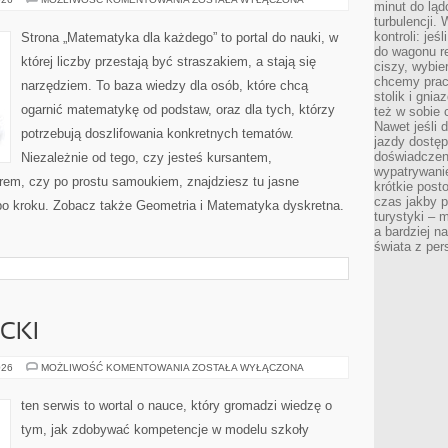
minut do ląd
I
turbulencji.
NAUKA
kontroli: je
Strona „Matematyka dla każdego” to portal do nauki, w
do wagonu re
której liczby przestają być straszakiem, a stają się
ciszy, wybie
chcemy prac
narzędziem. To baza wiedzy dla osób, które chcą
stolik i gni
ogarnić matematykę od podstaw, oraz dla tych, którzy
też w sobie
Nawet jeśli 
potrzebują doszlifowania konkretnych tematów.
jazdy dostęp
doświadczen
Niezależnie od tego, czy jesteś kursantem,
wypatrywanie
rem, czy po prostu samoukiem, znajdziesz tu jasne
krótkie post
czas jakby pł
 po kroku. Zobacz także Geometria i Matematyka dyskretna.
turystyki – m
a bardziej n
świata z pe
CKI
SZKOLNE
026
MOŻLIWOŚĆ KOMENTOWANIA
ZOSTAŁA WYŁĄCZONA
LIFEHACKI
ten serwis to wortal o nauce, który gromadzi wiedzę o
tym, jak zdobywać kompetencje w modelu szkoły