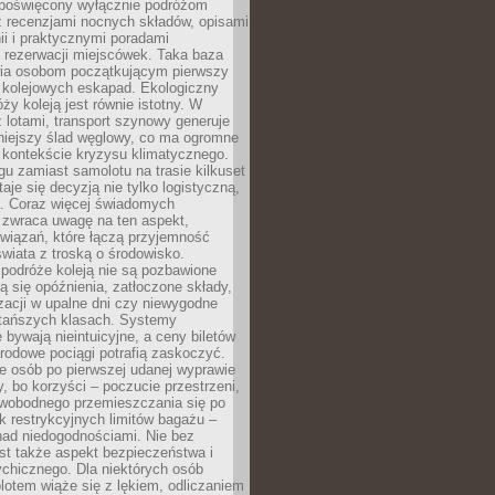
poświęcony wyłącznie podróżom
z recenzjami nocnych składów, opisami
nii i praktycznymi poradami
 rezerwacji miejscówek. Taka baza
wia osobom początkującym pierwszy
t kolejowych eskapad. Ekologiczny
ży koleją jest równie istotny. W
 lotami, transport szynowy generuje
iejszy ślad węglowy, co ma ogromne
 kontekście kryzysu klimatycznego.
u zamiast samolotu na trasie kilkuset
taje się decyzją nie tylko logistyczną,
ą. Coraz więcej świadomych
 zwraca uwagę na ten aspekt,
wiązań, które łączą przyjemność
wiata z troską o środowisko.
podróże koleją nie są pozbawione
ą się opóźnienia, zatłoczone składy,
zacji w upalne dni czy niewygodne
 tańszych klasach. Systemy
 bywają nieintuicyjne, a ceny biletów
rodowe pociągi potrafią zaskoczyć.
e osób po pierwszej udanej wyprawie
y, bo korzyści – poczucie przestrzeni,
wobodnego przemieszczania się po
k restrykcyjnych limitów bagażu –
nad niedogodnościami. Nie bez
st także aspekt bezpieczeństwa i
chicznego. Dla niektórych osób
otem wiąże się z lękiem, odliczaniem