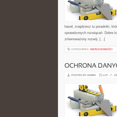
haseł, znajdziesz tu poradniki, k
sprawdzonych rozwiązań. Dobre kat
zrównoważony rozwój. […]
CATEGORIES:
NIERUCHOMOŚCI
OCHRONA DANYC
POSTED BY ADMIN
LUT - 7 - 2