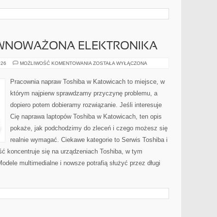
ÓWNOWAŻONA ELEKTRONIKA
EKOLOGIA
026
MOŻLIWOŚĆ KOMENTOWANIA
ZOSTAŁA WYŁĄCZONA
I
ZRÓWNOWAŻONA
ELEKTRONIKA
Pracownia napraw Toshiba w Katowicach to miejsce, w
którym najpierw sprawdzamy przyczynę problemu, a
dopiero potem dobieramy rozwiązanie. Jeśli interesuje
Cię naprawa laptopów Toshiba w Katowicach, ten opis
pokaże, jak podchodzimy do zleceń i czego możesz się
realnie wymagać. Ciekawe kategorie to Serwis Toshiba i
ość koncentruje się na urządzeniach Toshiba, w tym
 Modele multimedialne i nowsze potrafią służyć przez długi