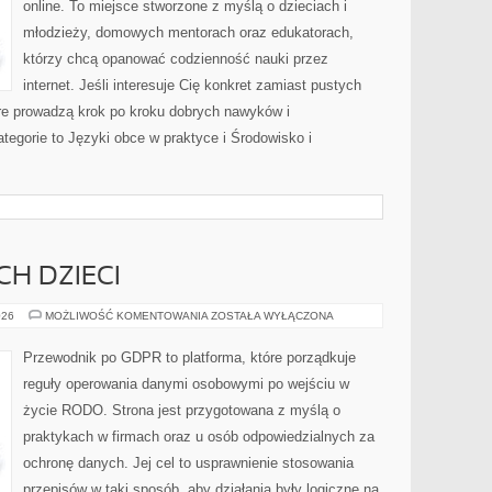
online. To miejsce stworzone z myślą o dzieciach i
młodzieży, domowych mentorach oraz edukatorach,
którzy chcą opanować codzienność nauki przez
internet. Jeśli interesuje Cię konkret zamiast pustych
tóre prowadzą krok po kroku dobrych nawyków i
egorie to Języki obce w praktyce i Środowisko i
H DZIECI
OCHRONA
026
MOŻLIWOŚĆ KOMENTOWANIA
ZOSTAŁA WYŁĄCZONA
DANYCH
DZIECI
Przewodnik po GDPR to platforma, które porządkuje
reguły operowania danymi osobowymi po wejściu w
życie RODO. Strona jest przygotowana z myślą o
praktykach w firmach oraz u osób odpowiedzialnych za
ochronę danych. Jej cel to usprawnienie stosowania
przepisów w taki sposób, aby działania były logiczne na