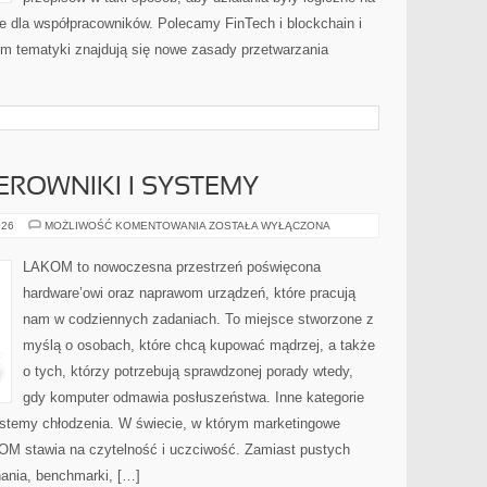
e dla współpracowników. Polecamy FinTech i blockchain i
m tematyki znajdują się nowe zasady przetwarzania
EROWNIKI I SYSTEMY
EKOSYSTEMY:
026
MOŻLIWOŚĆ KOMENTOWANIA
ZOSTAŁA WYŁĄCZONA
STEROWNIKI
I
SYSTEMY
LAKOM to nowoczesna przestrzeń poświęcona
hardware’owi oraz naprawom urządzeń, które pracują
nam w codziennych zadaniach. To miejsce stworzone z
myślą o osobach, które chcą kupować mądrzej, a także
o tych, którzy potrzebują sprawdzonej porady wtedy,
gdy komputer odmawia posłuszeństwa. Inne kategorie
ystemy chłodzenia. W świecie, w którym marketingowe
KOM stawia na czytelność i uczciwość. Zamiast pustych
ania, benchmarki, […]