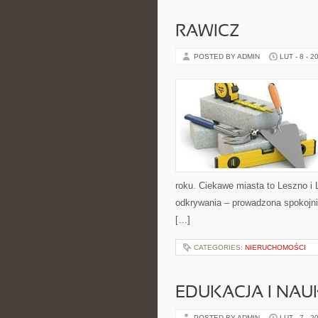
RAWICZ
POSTED BY ADMIN
LUT - 8 - 2
roku. Ciekawe miasta to Leszno i Le
odkrywania – prowadzona spokojnie
[…]
CATEGORIES:
NIERUCHOMOŚCI
EDUKACJA I NAU
POSTED BY ADMIN
LUT - 7 - 2