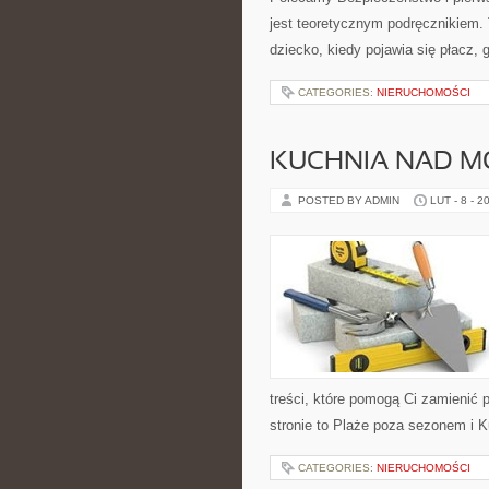
jest teoretycznym podręcznikiem. 
dziecko, kiedy pojawia się płacz, 
CATEGORIES:
NIERUCHOMOŚCI
KUCHNIA NAD 
POSTED BY ADMIN
LUT - 8 - 2
treści, które pomogą Ci zamieni
stronie to Plaże poza sezonem i 
CATEGORIES:
NIERUCHOMOŚCI