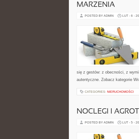
MARZENIA
POSTED BY ADMIN
LUT - 6 - 2
się z gestów: z obecności, z wymi
autentyczne. Zobacz kategorie Wr
CATEGORIES:
NIERUCHOMOŚCI
NOCLEGI I AGRO
POSTED BY ADMIN
LUT - 5 - 2