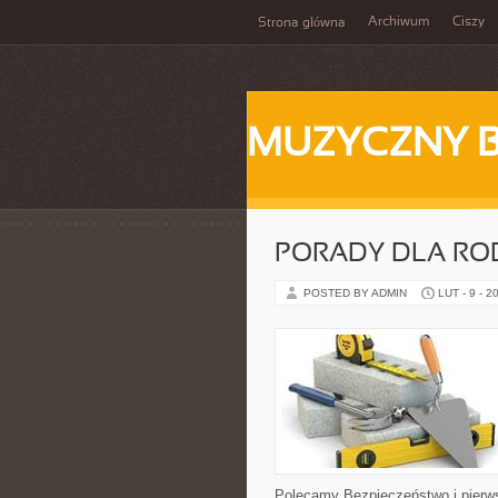
Archiwum
Ciszy
Strona główna
MUZYCZNY 
PORADY DLA RO
POSTED BY ADMIN
LUT - 9 - 2
Polecamy Bezpieczeństwo i pierws