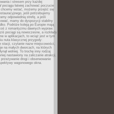
owania i stresem przy każdej
 W pociągu łatwiej zachować poczucie
śli chcemy wstać, możemy przejść się
stauracyjnego, jeśli potrzebujemy
ramy odpowiednią strefę, a jeśli
ować, mamy do dyspozycji stabilny
azdko. Podróże koleją po Europie mają
 coś z romantyzmu dawnych wypraw.
dziś pociągi są nowoczesne, a rozkłady
ne w aplikacjach, to wciąż jest w tym
iu nuta klasycznej przygody:
 stacji, czytanie nazw miejscowości,
oje na małych dworcach, na których
ynął wolniej. To trochę inny rodzaj
niej nastawiony na zaliczanie atrakcji,
a przeżywanie drogi i obserwowanie
rspektywy wagonowego okna.