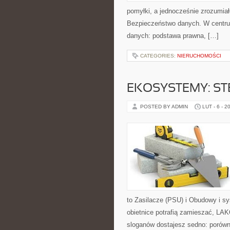
pomyłki, a jednocześnie zrozumiał
Bezpieczeństwo danych. W centru
danych: podstawa prawna, […]
CATEGORIES:
NIERUCHOMOŚCI
EKOSYSTEMY: ST
POSTED BY ADMIN
LUT - 6 - 2
to Zasilacze (PSU) i Obudowy i s
obietnice potrafią zamieszać, LA
sloganów dostajesz sedno: porówn