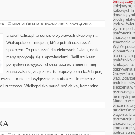
tematyczny
kolejowym, 
kultowych li
dotyczącymi
wiedzy ułat
krok w świa
RAWICZ
026
MOŻLIWOŚĆ KOMENTOWANIA
ZOSTAŁA WYŁĄCZONA
wymiar podró
porównaniu z
anabell-kalisz.pl to serwis o wyprawach skupiony na
znacząco mn
znaczenie w
Wielkopolsce – miejscu, które potrafi oczarować
Wybór pociąg
spokojem. To przestrzeń dla ciekawych świata, gdzie
kilometrów s
ale i etyczn
mapy spotykają się z opowieściami. Jeśli szukasz
podróżników
pomysłów na wyjazd, chcesz poznać znane i mniej
szukając roz
odkrywania ś
znane zakątki, znajdziesz tu propozycje na każdą porę
Oczywiście, 
wad. Zdarzaj
szno. To nie jest wyłącznie lista atrakcji. To relacja z
brak klimaty
 i rzeczowo. Wielkopolska potrafi być dzika, kameralna
siedzenia w
rezerwacyjne
na międzyna
Mimo to wiel
wraca na tor
możliwość s
wagonie, bra
przeważają 
KA
znaczenia je
komfortu psy
podróż samol
EDUKACJA
026
MOŻLIWOŚĆ KOMENTOWANIA
ZOSTAŁA WYŁĄCZONA