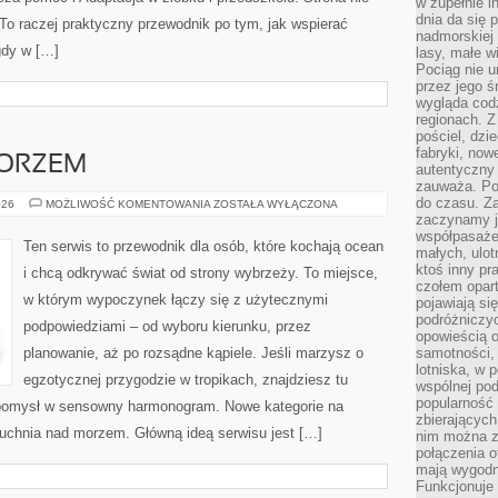
w zupełnie i
dnia da się 
To raczej praktyczny przewodnik po tym, jak wspierać
nadmorskiej 
gdy w […]
lasy, małe w
Pociąg nie u
przez jego ś
wygląda cod
regionach. Z
pościel, dzi
fabryki, now
MORZEM
autentyczny 
zauważa. Pod
do czasu. Za
KUCHNIA
026
MOŻLIWOŚĆ KOMENTOWANIA
ZOSTAŁA WYŁĄCZONA
NAD
zaczynamy j
MORZEM
współpasaże
Ten serwis to przewodnik dla osób, które kochają ocean
małych, ulot
ktoś inny pr
i chcą odkrywać świat od strony wybrzeży. To miejsce,
czołem opar
w którym wypoczynek łączy się z użytecznymi
pojawiają s
podróżniczyc
podpowiedziami – od wyboru kierunku, przez
opowieścią o
planowanie, aż po rozsądne kąpiele. Jeśli marzysz o
samotności, 
lotniska, w 
egzotycznej przygodzie w tropikach, znajdziesz tu
wspólnej pod
popularność
ć pomysł w sensowny harmonogram. Nowe kategorie na
zbierających
Kuchnia nad morzem. Główną ideą serwisu jest […]
nim można z
połączenia of
mają wygodne
Funkcjonuje