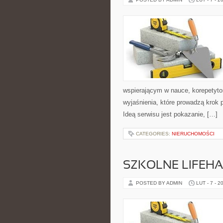
wspierającym w nauce, korepetyto
wyjaśnienia, które prowadzą krok
Ideą serwisu jest pokazanie, […]
CATEGORIES:
NIERUCHOMOŚCI
SZKOLNE LIFEHA
POSTED BY ADMIN
LUT - 7 - 2