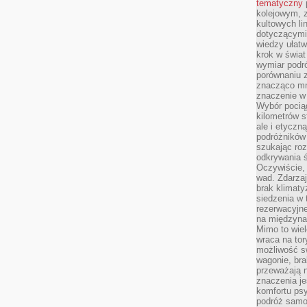
tematyczny
kolejowym, 
kultowych li
dotyczącymi
wiedzy ułat
krok w świa
wymiar podró
porównaniu z
znacząco mn
znaczenie w
Wybór pociąg
kilometrów s
ale i etyczn
podróżników
szukając roz
odkrywania ś
Oczywiście, 
wad. Zdarzaj
brak klimaty
siedzenia w
rezerwacyjne
na międzyna
Mimo to wiel
wraca na tor
możliwość s
wagonie, bra
przeważają 
znaczenia je
komfortu psy
podróż samol