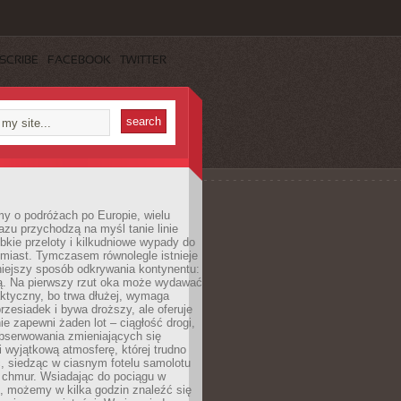
SCRIBE
FACEBOOK
TWITTER
y o podróżach po Europie, wielu
zu przychodzą na myśl tanie linie
ybkie przeloty i kilkudniowe wypady do
miast. Tymczasem równolegle istnieje
niejszy sposób odkrywania kontynentu:
ją. Na pierwszy rzut oka może wydawać
aktyczny, bo trwa dłużej, wymaga
rzesiadek i bywa droższy, ale oferuje
ie zapewni żaden lot – ciągłość drogi,
bserwowania zmieniających się
i wyjątkową atmosferę, której trudno
, siedząc w ciasnym fotelu samolotu
chmur. Wsiadając do pociągu w
, możemy w kilka godzin znaleźć się