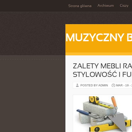
Archiwum
Ciszy
Strona główna
MUZYCZNY 
ZALETY MEBLI R
STYLOWOŚĆ I F
POSTED BY ADMIN
MAR - 19 -