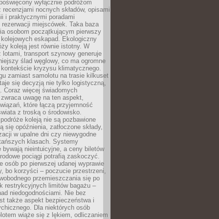
poświęcony wyłącznie podróżom
z recenzjami nocnych składów, opisami
nii i praktycznymi poradami
 rezerwacji miejscówek. Taka baza
wia osobom początkującym pierwszy
t kolejowych eskapad. Ekologiczny
ży koleją jest równie istotny. W
 lotami, transport szynowy generuje
iejszy ślad węglowy, co ma ogromne
 kontekście kryzysu klimatycznego.
u zamiast samolotu na trasie kilkuset
taje się decyzją nie tylko logistyczną,
ą. Coraz więcej świadomych
 zwraca uwagę na ten aspekt,
wiązań, które łączą przyjemność
wiata z troską o środowisko.
podróże koleją nie są pozbawione
ą się opóźnienia, zatłoczone składy,
zacji w upalne dni czy niewygodne
 tańszych klasach. Systemy
 bywają nieintuicyjne, a ceny biletów
rodowe pociągi potrafią zaskoczyć.
e osób po pierwszej udanej wyprawie
y, bo korzyści – poczucie przestrzeni,
wobodnego przemieszczania się po
k restrykcyjnych limitów bagażu –
nad niedogodnościami. Nie bez
st także aspekt bezpieczeństwa i
chicznego. Dla niektórych osób
otem wiąże się z lękiem, odliczaniem