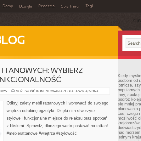
Domy
Redakcja
Tagi
Dźwięki
Spis Treści
SUB
BLOG
ATTANOWYCH: WYBIERZ
Kiedy myślim
UNKCJONALNOŚĆ
osobom od ra
lotnicze, sz
popularnych 
ZALETY
 2025
MOŻLIWOŚĆ KOMENTOWANIA
ZOSTAŁA WYŁĄCZONA
inny, spokoj
MEBLI
RATTANOWYCH:
podróż kole
WYBIERZ
Odkryj zalety mebli rattanowych i wprowadź do swojego
się mniej pr
STYLOWOŚĆ
I
planowania p
wnętrza odrobinę egzotyki. Dzięki nim stworzysz
FUNKCJONALNOŚĆ
coś, czego n
stylowe i funkcjonalne miejsce do relaksu oraz spotkań
możliwość o
krajobrazów 
z bliskimi. Sprawdź, dlaczego warto postawić na rattan!
doświadczyć
nad morzem 
#meblerattanowe #wnętrza #stylowość
jednym kraju