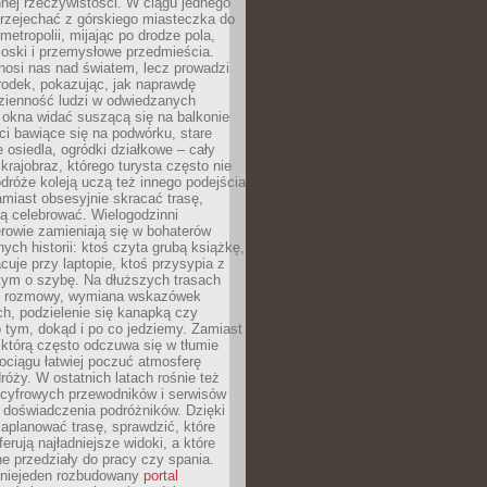
nnej rzeczywistości. W ciągu jednego
przejechać z górskiego miasteczka do
metropolii, mijając po drodze pola,
ioski i przemysłowe przedmieścia.
nosi nas nad światem, lecz prowadzi
rodek, pokazując, jak naprawdę
zienność ludzi w odwiedzanych
 okna widać suszącą się na balkonie
eci bawiące się na podwórku, stare
e osiedla, ogródki działkowe – cały
krajobraz, którego turysta często nie
róże koleją uczą też innego podejścia
miast obsesyjnie skracać trasę,
ą celebrować. Wielogodzinni
rowie zamieniają się w bohaterów
nych historii: ktoś czyta grubą książkę,
acuje przy laptopie, ktoś przysypia z
tym o szybę. Na dłuższych trasach
ię rozmowy, wymiana wskazówek
h, podzielenie się kanapką czy
 tym, dokąd i po co jedziemy. Zamiast
którą często odczuwa się w tłumie
pociągu łatwiej poczuć atmosferę
róży. W ostatnich latach rośnie też
 cyfrowych przewodników i serwisów
 doświadczenia podróżników. Dzięki
aplanować trasę, sprawdzić, które
erują najładniejsze widoki, a które
 przedziały do pracy czy spania.
 niejeden rozbudowany
portal