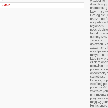
w zupełnie i
dnia da się 
LINARNE
nadmorskiej 
lasy, małe w
Pociąg nie u
przez jego ś
wygląda cod
regionach. Z
pościel, dzi
fabryki, now
autentyczny 
zauważa. Pod
do czasu. Za
zaczynamy j
współpasaże
małych, ulot
ktoś inny pr
czołem opar
pojawiają s
podróżniczyc
opowieścią o
samotności, 
lotniska, w 
wspólnej pod
popularność
zbierających
nim można z
połączenia of
mają wygodne
Funkcjonuje