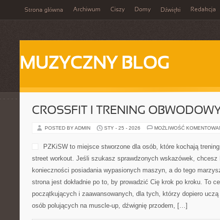
Archiwum
Ciszy
Domy
Redakcja
Strona główna
Dźwięki
MUZYCZNY BLOG
CROSSFIT I TRENING OBWODOW
POSTED BY ADMIN
STY - 25 - 2026
MOŻLIWOŚĆ KOMENTOWA
PZKiSW to miejsce stworzone dla osób, które kochają trening
street workout. Jeśli szukasz sprawdzonych wskazówek, chcesz 
konieczności posiadania wypasionych maszyn, a do tego marzysz
strona jest dokładnie po to, by prowadzić Cię krok po kroku. To ce
początkujących i zaawansowanych, dla tych, którzy dopiero uczą 
osób polujących na muscle-up, dźwignię przodem, […]