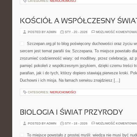
CATEGORIES:
NIERUCHOMOŚCI
KOŚCIÓŁ A WSPÓŁCZESNY ŚWIA
POSTED BY ADMIN
STY - 20 - 2026
MOŻLIWOŚĆ KOMENTOWA
Szczepan.org.pl to blog poświęcony duchowości oraz życiu wsp
sercem jest temat parafii św. Szczepana. To miejsce powstało dla 
zrozumieć codzienność wiary: od modlitwy, przez celebrację, aż 
pamięć pokoleń z współczesnym językiem, dzięki czemu treści tr
parafian, jak i do tych, którzy dopiero stawiają pierwsze kroki. Po
Duchowni i ich misja. Na łamach serwisu znajdziesz […]
CATEGORIES:
NIERUCHOMOŚCI
BIOLOGIA I ŚWIAT PRZYRODY
POSTED BY ADMIN
STY - 18 - 2026
MOŻLIWOŚĆ KOMENTOWA
To miejsce powstało z prostej myśli: wiedza nie musi być nud