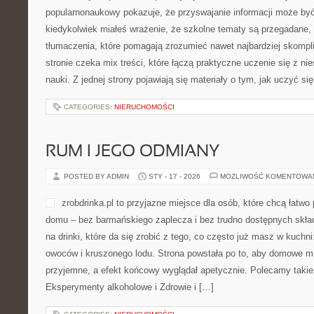
popularnonaukowy pokazuje, że przyswajanie informacji może być 
kiedykolwiek miałeś wrażenie, że szkolne tematy są przegadane, 
tłumaczenia, które pomagają zrozumieć nawet najbardziej skompl
stronie czeka mix treści, które łączą praktyczne uczenie się z n
nauki. Z jednej strony pojawiają się materiały o tym, jak uczyć się
CATEGORIES:
NIERUCHOMOŚCI
RUM I JEGO ODMIANY
POSTED BY ADMIN
STY - 17 - 2026
MOŻLIWOŚĆ KOMENTOWA
zrobdrinka.pl to przyjazne miejsce dla osób, które chcą łatwo
domu – bez barmańskiego zaplecza i bez trudno dostępnych skł
na drinki, które da się zrobić z tego, co często już masz w kuchn
owoców i kruszonego lodu. Strona powstała po to, aby domowe 
przyjemne, a efekt końcowy wyglądał apetycznie. Polecamy takie 
Eksperymenty alkoholowe i Zdrowie i […]