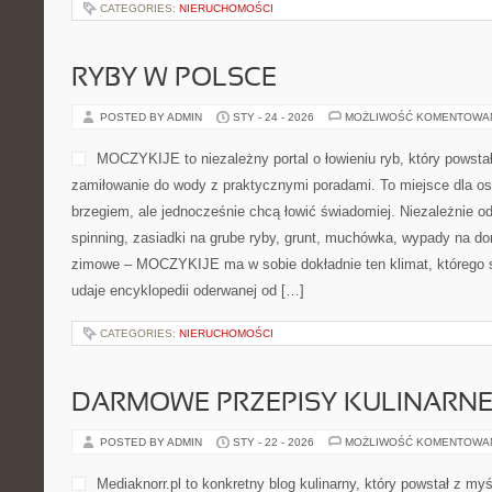
CATEGORIES:
NIERUCHOMOŚCI
RYBY W POLSCE
POSTED BY ADMIN
STY - 24 - 2026
MOŻLIWOŚĆ KOMENTOWA
MOCZYKIJE to niezależny portal o łowieniu ryb, który powstał
zamiłowanie do wody z praktycznymi poradami. To miejsce dla os
brzegiem, ale jednocześnie chcą łowić świadomiej. Niezależnie od
spinning, zasiadki na grube ryby, grunt, muchówka, wypady na d
zimowe – MOCZYKIJE ma w sobie dokładnie ten klimat, którego s
udaje encyklopedii oderwanej od […]
CATEGORIES:
NIERUCHOMOŚCI
DARMOWE PRZEPISY KULINARN
POSTED BY ADMIN
STY - 22 - 2026
MOŻLIWOŚĆ KOMENTOWA
Mediaknorr.pl to konkretny blog kulinarny, który powstał z m