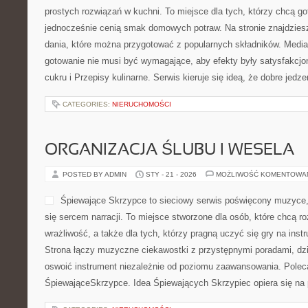
prostych rozwiązań w kuchni. To miejsce dla tych, którzy chcą g
jednocześnie cenią smak domowych potraw. Na stronie znajdziesz
dania, które można przygotować z popularnych składników. Mediak
gotowanie nie musi być wymagające, aby efekty były satysfakcj
cukru i Przepisy kulinarne. Serwis kieruje się ideą, że dobre jedz
CATEGORIES:
NIERUCHOMOŚCI
ORGANIZACJA ŚLUBU I WESELA
POSTED BY ADMIN
STY - 21 - 2026
MOŻLIWOŚĆ KOMENTOWA
Śpiewające Skrzypce to sieciowy serwis poświęcony muzyce,
się sercem narracji. To miejsce stworzone dla osób, które chcą 
wrażliwość, a także dla tych, którzy pragną uczyć się gry na i
Strona łączy muzyczne ciekawostki z przystępnymi poradami, dz
oswoić instrument niezależnie od poziomu zaawansowania. Poleca
ŚpiewająceSkrzypce. Idea Śpiewających Skrzypiec opiera się na p