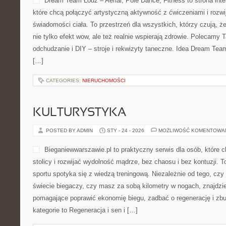
Dream Team Łódź – Aerial, Pole Dance, Fitness to strona int
które chcą połączyć artystyczną aktywność z ćwiczeniami i rozwi
świadomości ciała. To przestrzeń dla wszystkich, którzy czują, że 
nie tylko efekt wow, ale też realnie wspierają zdrowie. Polecamy Ta
odchudzanie i DIY – stroje i rekwizyty taneczne. Idea Dream Tea
[…]
CATEGORIES:
NIERUCHOMOŚCI
KULTURYSTYKA
POSTED BY ADMIN
STY - 24 - 2026
MOŻLIWOŚĆ KOMENTOWA
Bieganiewwarszawie.pl to praktyczny serwis dla osób, które 
stolicy i rozwijać wydolność mądrze, bez chaosu i bez kontuzji. T
sportu spotyka się z wiedzą treningową. Niezależnie od tego, czy
świecie biegaczy, czy masz za sobą kilometry w nogach, znajdzi
pomagające poprawić ekonomię biegu, zadbać o regenerację i zbu
kategorie to Regeneracja i sen i […]