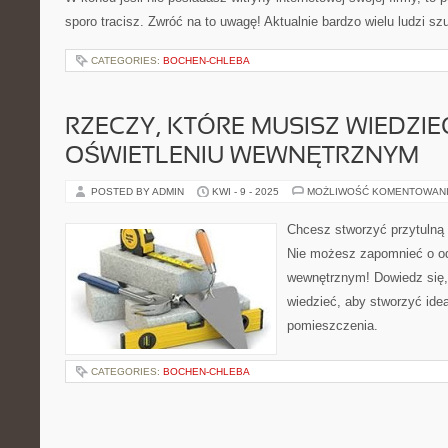
sporo tracisz. Zwróć na to uwagę! Aktualnie bardzo wielu ludzi sz
CATEGORIES:
BOCHEN-CHLEBA
RZECZY, KTÓRE MUSISZ WIEDZIE
OŚWIETLENIU WEWNĘTRZNYM
POSTED BY ADMIN
KWI - 9 - 2025
MOŻLIWOŚĆ KOMENTOWAN
Chcesz stworzyć przytuln
Nie możesz zapomnieć o od
wewnętrznym! Dowiedz się,
wiedzieć, aby stworzyć idea
pomieszczenia.
CATEGORIES:
BOCHEN-CHLEBA