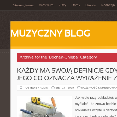
Archiwum
Ciszy
Domy
Redakcja
Strona główna
Dźwięki
MUZYCZNY BLOG
Archive for the ‘Bochen-Chleba’ Category
KAŻDY MA SWOJĄ DEFINICJE GDY
JEGO CO OZNACZA WYRAŻENIE 
POSTED BY ADMIN
SIE - 17 - 2025
MOŻLIWOŚĆ KOMENTOWA
Jak wiele razy odkładałeś w
myślałeś, że znowu będzie 
odkładałeś wizytę u dentyst
że znowu będzie dolegało? 