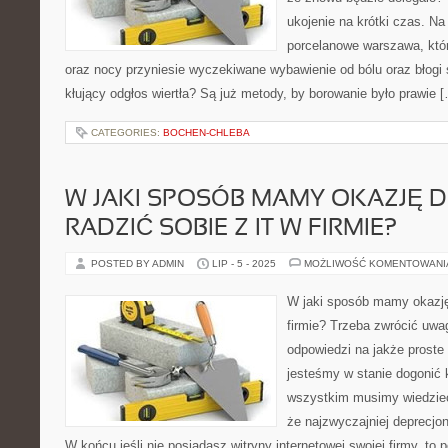
ukojenie na krótki czas. Na
porcelanowe warszawa, która
oraz nocy przyniesie wyczekiwane wybawienie od bólu oraz błogi
kłujący odgłos wiertła? Są już metody, by borowanie było prawie 
CATEGORIES:
BOCHEN-CHLEBA
W JAKI SPOSÓB MAMY OKAZJĘ D
RADZIĆ SOBIE Z IT W FIRMIE?
POSTED BY ADMIN
LIP - 5 - 2025
MOŻLIWOŚĆ KOMENTOWAN
W jaki sposób mamy okazję 
firmie? Trzeba zwrócić uwa
odpowiedzi na jakże proste 
jesteśmy w stanie dogonić 
wszystkim musimy wiedzieć,
że najzwyczajniej deprecjo
W końcu jeśli nie posiadasz witryny internetowej swojej firmy, to 