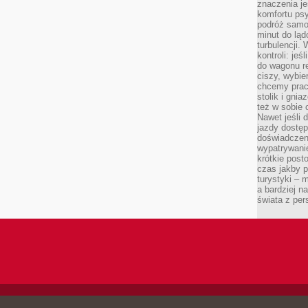
znaczenia je
komfortu psy
podróż samol
minut do ląd
turbulencji.
kontroli: je
do wagonu re
ciszy, wybie
chcemy prac
stolik i gni
też w sobie
Nawet jeśli 
jazdy dostęp
doświadczen
wypatrywanie
krótkie post
czas jakby pł
turystyki – m
a bardziej n
świata z pe