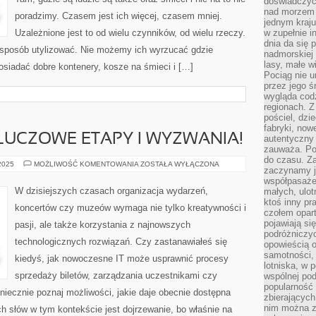
doświadczyć
nad morzem 
poradzimy. Czasem jest ich więcej, czasem mniej.
jednym kraju
Uzależnione jest to od wielu czynników, od wielu rzeczy.
w zupełnie i
dnia da się 
sposób utylizować. Nie możemy ich wyrzucać gdzie
nadmorskiej 
lasy, małe w
siadać dobre kontenery, kosze na śmieci i […]
Pociąg nie u
przez jego ś
wygląda cod
regionach. Z
pościel, dzi
fabryki, now
LUCZOWE ETAPY I WYZWANIA!
autentyczny 
zauważa. Pod
do czasu. Za
DOJRZEWANIE:
 2025
MOŻLIWOŚĆ KOMENTOWANIA
ZOSTAŁA WYŁĄCZONA
zaczynamy j
KLUCZOWE
ETAPY
współpasaże
I
W dzisiejszych czasach organizacja wydarzeń,
małych, ulot
WYZWANIA!
ktoś inny pr
koncertów czy muzeów wymaga nie tylko kreatywności i
czołem opar
pojawiają s
pasji, ale także korzystania z najnowszych
podróżniczyc
technologicznych rozwiązań. Czy zastanawiałeś się
opowieścią o
samotności, 
kiedyś, jak nowoczesne IT może usprawnić procesy
lotniska, w 
sprzedaży biletów, zarządzania uczestnikami czy
wspólnej pod
popularność
niecznie poznaj możliwości, jakie daje obecnie dostępna
zbierających
nim można z
h słów w tym kontekście jest dojrzewanie, bo właśnie na