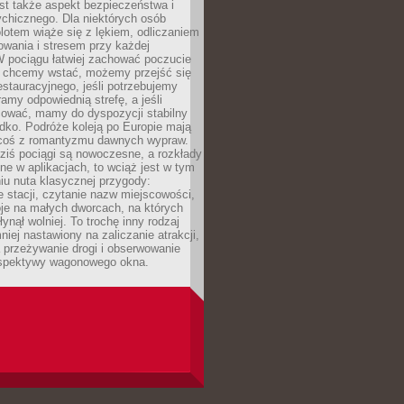
st także aspekt bezpieczeństwa i
chicznego. Dla niektórych osób
otem wiąże się z lękiem, odliczaniem
owania i stresem przy każdej
 W pociągu łatwiej zachować poczucie
śli chcemy wstać, możemy przejść się
stauracyjnego, jeśli potrzebujemy
ramy odpowiednią strefę, a jeśli
ować, mamy do dyspozycji stabilny
azdko. Podróże koleją po Europie mają
 coś z romantyzmu dawnych wypraw.
dziś pociągi są nowoczesne, a rozkłady
ne w aplikacjach, to wciąż jest w tym
iu nuta klasycznej przygody:
 stacji, czytanie nazw miejscowości,
oje na małych dworcach, na których
ynął wolniej. To trochę inny rodzaj
niej nastawiony na zaliczanie atrakcji,
a przeżywanie drogi i obserwowanie
rspektywy wagonowego okna.