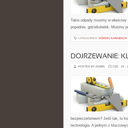
Takie odpady musimy w właściwy 
popadnie, gdziekolwiek. Musimy po
CATEGORIES:
GÓRSKI KARABACH
DOJRZEWANIE: K
POSTED BY ADMIN
CZE - 20 -
bezpieczeństwem? Jeśli tak, to ko
technologia. A jednym z kluczowyc