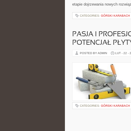
etapie dojrzewania nowych rozwią
CATEGORIES:
GÓRSKI KARABACH
PASJA I PROFESJ
POTENCJAŁ PŁYT
POSTED BY ADMIN
LUT - 22 - 
CATEGORIES:
GÓRSKI KARABACH