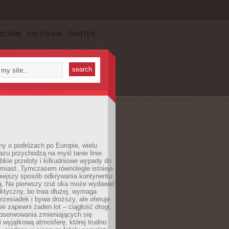
SCRIBE
FACEBOOK
TWITTER
y o podróżach po Europie, wielu
zu przychodzą na myśl tanie linie
ybkie przeloty i kilkudniowe wypady do
miast. Tymczasem równolegle istnieje
niejszy sposób odkrywania kontynentu:
ją. Na pierwszy rzut oka może wydawać
aktyczny, bo trwa dłużej, wymaga
rzesiadek i bywa droższy, ale oferuje
ie zapewni żaden lot – ciągłość drogi,
bserwowania zmieniających się
i wyjątkową atmosferę, której trudno