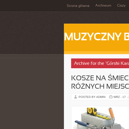
Archiwum
Ciszy
Strona główna
MUZYCZNY 
Archive for the ‘Górski Ka
KOSZE NA ŚMIEC
RÓŻNYCH MIEJS
POSTED BY ADMIN
WRZ - 17 -