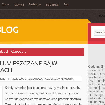
Domy
Redakcja
Tagi
Dźwięki
Spis Treści
SUB
BLOG
rabach’ Category
I UMIESZCZANE SĄ W
Kiedy myślim
CACH
osobom od ra
lotnicze, sz
popularnych 
KOSZE
 2025
MOŻLIWOŚĆ KOMENTOWANIA
ZOSTAŁA WYŁĄCZONA
inny, spokoj
NA
ŚMIECI
podróż kole
UMIESZCZANE
Każdy człowiek jest odmienny, każdy ma inne potrzeby
się mniej pr
SĄ
planowania p
W
oraz zamiłowania Nieczystości produkowane są przez
RÓŻNYCH
coś, czego n
MIEJSCACH
możliwość o
wszystkie gospodarstwa domowe oraz przedsiębiorstwa.
krajobrazów 
Tam, gdzie są ludzie są także oraz śmieci i nic na to nie