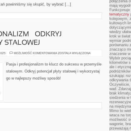
połączenia of
zań powinniśmy się skupić, by wybrać […]
mają wygodne
Funkcjonuje
tematyczny
kolejowym, 
kultowych li
dotyczącymi
wiedzy ułat
ONALIZM – ODKRYJ
krok w świa
wymiar podró
Y STALOWEJ
porównaniu z
znacząco mn
PASJA
2025
MOŻLIWOŚĆ KOMENTOWANIA
ZOSTAŁA WYŁĄCZONA
znaczenie w
I
Wybór pociąg
PROFESJONALIZM
kilometrów s
–
Pasja i profesjonalizm to klucz do sukcesu w przemyśle
ODKRYJ
ale i etyczn
POTENCJAŁ
stalowym. Odkryj potencjał płyty stalowej i wykorzystaj
podróżników
PŁYTY
szukając roz
STALOWEJ
go w najlepszy możliwy sposób!
odkrywania ś
Oczywiście, 
wad. Zdarzaj
brak klimaty
siedzenia w
rezerwacyjne
na międzyna
Mimo to wiel
wraca na tor
możliwość s
wagonie, bra
przeważają 