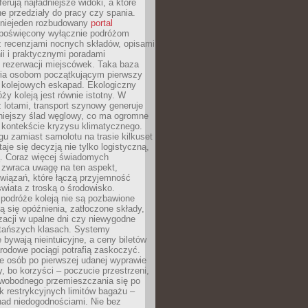
erują najładniejsze widoki, a które
 przedziały do pracy czy spania.
 niejeden rozbudowany
portal
poświęcony wyłącznie podróżom
z recenzjami nocnych składów, opisami
nii i praktycznymi poradami
 rezerwacji miejscówek. Taka baza
wia osobom początkującym pierwszy
t kolejowych eskapad. Ekologiczny
ży koleją jest równie istotny. W
 lotami, transport szynowy generuje
iejszy ślad węglowy, co ma ogromne
 kontekście kryzysu klimatycznego.
u zamiast samolotu na trasie kilkuset
taje się decyzją nie tylko logistyczną,
ą. Coraz więcej świadomych
 zwraca uwagę na ten aspekt,
wiązań, które łączą przyjemność
wiata z troską o środowisko.
podróże koleją nie są pozbawione
ą się opóźnienia, zatłoczone składy,
zacji w upalne dni czy niewygodne
 tańszych klasach. Systemy
 bywają nieintuicyjne, a ceny biletów
rodowe pociągi potrafią zaskoczyć.
e osób po pierwszej udanej wyprawie
y, bo korzyści – poczucie przestrzeni,
wobodnego przemieszczania się po
k restrykcyjnych limitów bagażu –
nad niedogodnościami. Nie bez