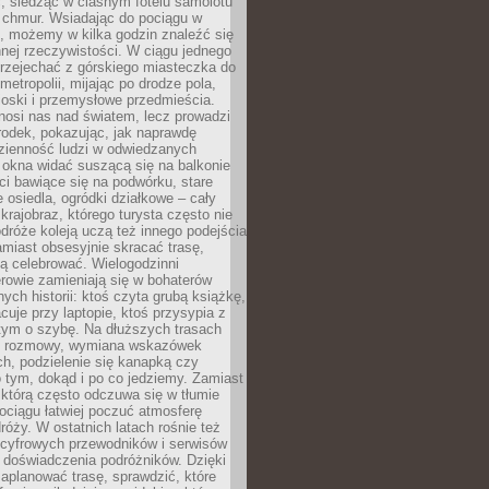
, siedząc w ciasnym fotelu samolotu
chmur. Wsiadając do pociągu w
, możemy w kilka godzin znaleźć się
nnej rzeczywistości. W ciągu jednego
przejechać z górskiego miasteczka do
metropolii, mijając po drodze pola,
ioski i przemysłowe przedmieścia.
nosi nas nad światem, lecz prowadzi
rodek, pokazując, jak naprawdę
zienność ludzi w odwiedzanych
 okna widać suszącą się na balkonie
eci bawiące się na podwórku, stare
e osiedla, ogródki działkowe – cały
krajobraz, którego turysta często nie
róże koleją uczą też innego podejścia
miast obsesyjnie skracać trasę,
ą celebrować. Wielogodzinni
rowie zamieniają się w bohaterów
nych historii: ktoś czyta grubą książkę,
acuje przy laptopie, ktoś przysypia z
tym o szybę. Na dłuższych trasach
ię rozmowy, wymiana wskazówek
h, podzielenie się kanapką czy
 tym, dokąd i po co jedziemy. Zamiast
którą często odczuwa się w tłumie
pociągu łatwiej poczuć atmosferę
róży. W ostatnich latach rośnie też
 cyfrowych przewodników i serwisów
 doświadczenia podróżników. Dzięki
aplanować trasę, sprawdzić, które