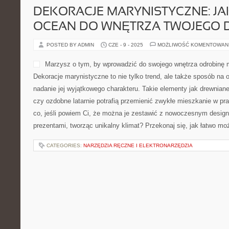
DEKORACJE MARYNISTYCZNE: JA
OCEAN DO WNĘTRZA TWOJEGO
POSTED BY ADMIN
CZE - 9 - 2025
MOŻLIWOŚĆ KOMENTOWAN
Marzysz o tym, by wprowadzić do swojego wnętrza odrobinę 
Dekoracje marynistyczne to nie tylko trend, ale także sposób na o
nadanie jej wyjątkowego charakteru. Takie elementy jak drewniane 
czy ozdobne latarnie potrafią przemienić zwykłe mieszkanie w pr
co, jeśli powiem Ci, że można je zestawić z nowoczesnym design
prezentami, tworząc unikalny klimat? Przekonaj się, jak łatwo m
CATEGORIES:
NARZĘDZIA RĘCZNE I ELEKTRONARZĘDZIA