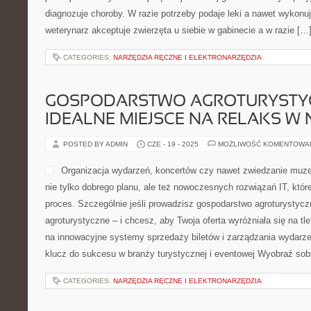
diagnozuje choroby. W razie potrzeby podaje leki a nawet wykonuj
weterynarz akceptuje zwierzęta u siebie w gabinecie a w razie […
CATEGORIES:
NARZĘDZIA RĘCZNE I ELEKTRONARZĘDZIA
GOSPODARSTWO AGROTURYSTY
IDEALNE MIEJSCE NA RELAKS W 
POSTED BY ADMIN
CZE - 19 - 2025
MOŻLIWOŚĆ KOMENTOWA
Organizacja wydarzeń, koncertów czy nawet zwiedzanie mu
nie tylko dobrego planu, ale też nowoczesnych rozwiązań IT, które
proces. Szczególnie jeśli prowadzisz gospodarstwo agroturystycz
agroturystyczne – i chcesz, aby Twoja oferta wyróżniała się na tl
na innowacyjne systemy sprzedaży biletów i zarządzania wydarze
klucz do sukcesu w branży turystycznej i eventowej Wyobraź sobi
CATEGORIES:
NARZĘDZIA RĘCZNE I ELEKTRONARZĘDZIA