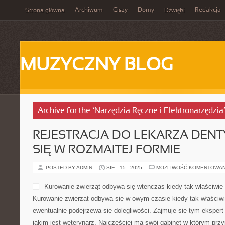
Archiwum
Ciszy
Domy
Redakcja
Strona główna
Dźwięki
MUZYCZNY BLOG
Archive for the ‘Narzędzia Ręczne i Elektronarzędzia
REJESTRACJA DO LEKARZA DEN
SIĘ W ROZMAITEJ FORMIE
POSTED BY ADMIN
SIE - 15 - 2025
MOŻLIWOŚĆ KOMENTOWA
Kurowanie zwierząt odbywa się wtenczas kiedy tak właściwie 
Kurowanie zwierząt odbywa się w owym czasie kiedy tak właściwie
ewentualnie podejrzewa się dolegliwości. Zajmuje się tym eksper
jakim jest weterynarz. Najczęściej ma swój gabinet w którym prz