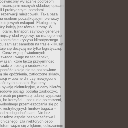
poświęcony wyłącznie podróżom
z recenzjami nocnych składów, opisami
nii i praktycznymi poradami
 rezerwacji miejscówek. Taka baza
wia osobom początkującym pierwszy
t kolejowych eskapad. Ekologiczny
ży koleją jest równie istotny. W
 lotami, transport szynowy generuje
iejszy ślad węglowy, co ma ogromne
 kontekście kryzysu klimatycznego.
u zamiast samolotu na trasie kilkuset
taje się decyzją nie tylko logistyczną,
ą. Coraz więcej świadomych
 zwraca uwagę na ten aspekt,
wiązań, które łączą przyjemność
wiata z troską o środowisko.
podróże koleją nie są pozbawione
ą się opóźnienia, zatłoczone składy,
zacji w upalne dni czy niewygodne
 tańszych klasach. Systemy
 bywają nieintuicyjne, a ceny biletów
rodowe pociągi potrafią zaskoczyć.
e osób po pierwszej udanej wyprawie
y, bo korzyści – poczucie przestrzeni,
wobodnego przemieszczania się po
k restrykcyjnych limitów bagażu –
nad niedogodnościami. Nie bez
st także aspekt bezpieczeństwa i
chicznego. Dla niektórych osób
otem wiąże się z lękiem, odliczaniem