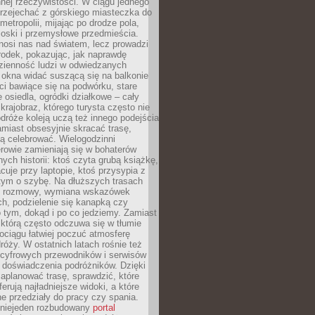
nnej rzeczywistości. W ciągu jednego
przejechać z górskiego miasteczka do
metropolii, mijając po drodze pola,
ioski i przemysłowe przedmieścia.
nosi nas nad światem, lecz prowadzi
rodek, pokazując, jak naprawdę
zienność ludzi w odwiedzanych
 okna widać suszącą się na balkonie
eci bawiące się na podwórku, stare
e osiedla, ogródki działkowe – cały
krajobraz, którego turysta często nie
róże koleją uczą też innego podejścia
miast obsesyjnie skracać trasę,
ą celebrować. Wielogodzinni
rowie zamieniają się w bohaterów
nych historii: ktoś czyta grubą książkę,
acuje przy laptopie, ktoś przysypia z
tym o szybę. Na dłuższych trasach
ię rozmowy, wymiana wskazówek
h, podzielenie się kanapką czy
 tym, dokąd i po co jedziemy. Zamiast
którą często odczuwa się w tłumie
pociągu łatwiej poczuć atmosferę
róży. W ostatnich latach rośnie też
 cyfrowych przewodników i serwisów
 doświadczenia podróżników. Dzięki
aplanować trasę, sprawdzić, które
erują najładniejsze widoki, a które
 przedziały do pracy czy spania.
 niejeden rozbudowany
portal