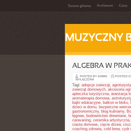
Archiwum
Ciszy
Strona główna
MUZYCZNY 
ALGEBRA W PRA
POSTED BY ADMIN
POSTED ON
WYŁĄCZONA
Tagi:
adopcje zwierząt
,
agroturyst
zwierząt domowych
,
akcesoria og
apteczka turystyczna
,
aranżacja b
aromaterapia domowa
,
astroturyst
bajki edukacyjne
,
balkon w bloku
,
dzieci w domu
,
bezpieczne wierce
gastronomiczny
,
blog kulinarny
,
Bo
lęgowe
,
budownictwo drewniane
,
b
caravaning
,
ceramika artystyczna
ciasta domowe
,
cięcie drzew
,
cisz
coaching zdrowia
,
cold brew
,
cydr 