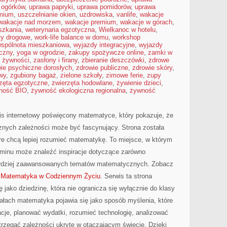
 ogórków
,
uprawa papryki
,
uprawa pomidorów
,
uprawa
emium
,
uszczelnianie okien
,
uzdrowiska
,
vanlife
,
wakacje
wakacje nad morzem
,
wakacje premium
,
wakacje w górach
,
szkania
,
weterynaria egzotyczna
,
Wielkanoc w hotelu
,
ty drogowe
,
work-life balance w domu
,
workshop
spólnota mieszkaniowa
,
wyjazdy integracyjne
,
wyjazdy
czny
,
yoga w ogrodzie
,
zakupy spożywcze online
,
zamki w
 żywności
,
zasłony i firany
,
zbieranie deszczówki
,
zdrowe
ie psychiczne dorosłych
,
zdrowie publiczne
,
zdrowie skóry
,
wy
,
zgubiony bagaż
,
zielone szkoły
,
zimowe ferie
,
zupy
zęta egzotyczne
,
zwierzęta hodowlane
,
żywienie dzieci
,
ność BIO
,
żywność ekologiczna regionalna
,
żywność
wis internetowy poświęcony matematyce, który pokazuje, że
icznych zależności może być fascynujący. Strona została
re chcą lepiej rozumieć matematykę. To miejsce, w którym
minu może znaleźć inspiracje dotyczące zarówno
ardziej zaawansowanych tematów matematycznych. Zobacz
i
Matematyka w Codziennym Życiu
. Serwis ta strona
jako dziedzinę, która nie ogranicza się wyłącznie do klasy
ałach matematyka pojawia się jako sposób myślenia, które
je, planować wydatki, rozumieć technologię, analizować
trzegać zależności ukryte w otaczającym świecie. Dzięki