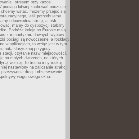
owania i stresem przy każdej
 W pociągu łatwiej zachować poczucie
śli chcemy wstać, możemy przejść się
stauracyjnego, jeśli potrzebujemy
ramy odpowiednią strefę, a jeśli
ować, mamy do dyspozycji stabilny
azdko. Podróże koleją po Europie mają
 coś z romantyzmu dawnych wypraw.
dziś pociągi są nowoczesne, a rozkłady
ne w aplikacjach, to wciąż jest w tym
iu nuta klasycznej przygody:
 stacji, czytanie nazw miejscowości,
oje na małych dworcach, na których
ynął wolniej. To trochę inny rodzaj
niej nastawiony na zaliczanie atrakcji,
a przeżywanie drogi i obserwowanie
rspektywy wagonowego okna.