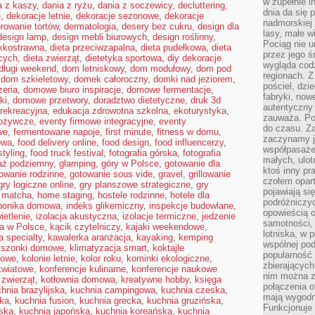
w zupełnie i
a z kaszy
,
dania z ryżu
,
dania z soczewicy
,
decluttering
,
dnia da się 
e
,
dekoracje letnie
,
dekoracje sezonowe
,
dekoracje
nadmorskiej 
rowanie tortów
,
dermatologia
,
desery bez cukru
,
design dla
lasy, małe w
design lamp
,
design mebli biurowych
,
design roślinny
,
Pociąg nie u
ekkostrawna
,
dieta przeciwzapalna
,
dieta pudełkowa
,
dieta
przez jego ś
cych
,
dieta zwierząt
,
dietetyka sportowa
,
diy dekoracje
wygląda cod
długi weekend
,
dom letniskowy
,
dom modułowy
,
dom pod
regionach. Z
,
dom szkieletowy
,
domek całoroczny
,
domki nad jeziorem
,
pościel, dzi
eria
,
domowe biuro inspiracje
,
domowe fermentacje
,
fabryki, now
ki
,
domowe przetwory
,
doradztwo dietetyczne
,
druk 3d
autentyczny 
 rekreacyjna
,
edukacja zdrowotna szkolna
,
ekoturystyka
,
zauważa. Pod
pożywcze
,
eventy firmowe integracyjne
,
eventy
do czasu. Za
we
,
fermentowane napoje
,
first minute
,
fitness w domu
,
zaczynamy j
owa
,
food delivery online
,
food design
,
food influencerzy
,
współpasaże
styling
,
food truck festival
,
fotografia górska
,
fotografia
małych, ulot
aż podziemny
,
glamping
,
góry w Polsce
,
gotowanie dla
ktoś inny pr
owanie rodzinne
,
gotowanie sous vide
,
gravel
,
grillowanie
czołem opar
gry logiczne online
,
gry planszowe strategiczne
,
gry
pojawiają s
 matcha
,
home staging
,
hostele rodzinne
,
hotele dla
podróżniczyc
ponika domowa
,
indeks glikemiczny
,
inspekcje budowlane
,
opowieścią o
ietlenie
,
izolacja akustyczna
,
izolacje termiczne
,
jedzenie
samotności, 
ra w Polsce
,
kącik czytelniczy
,
kajaki weekendowe
,
lotniska, w 
 specialty
,
kawalerka aranżacja
,
kayaking
,
kemping
wspólnej pod
iszonki domowe
,
klimatyzacja smart
,
koktajle
popularność
kowe
,
kolonie letnie
,
kolor roku
,
kominki ekologiczne
,
zbierających
kwiatowe
,
konferencje kulinarne
,
konferencje naukowe
nim można z
 zwierząt
,
kotłownia domowa
,
kreatywne hobby
,
księga
połączenia of
hnia brazylijska
,
kuchnia campingowa
,
kuchnia czeska
,
mają wygodne
ska
,
kuchnia fusion
,
kuchnia grecka
,
kuchnia gruzińska
,
Funkcjonuje
jska
,
kuchnia japońska
,
kuchnia koreańska
,
kuchnia