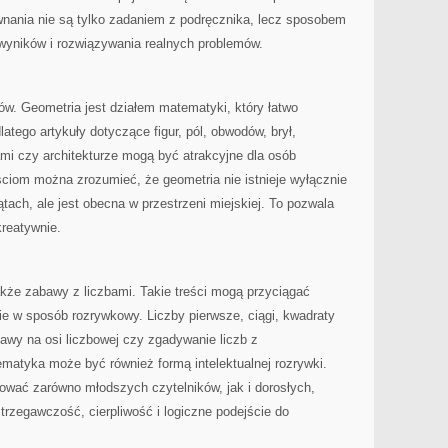
ównania nie są tylko zadaniem z podręcznika, lecz sposobem
 wyników i rozwiązywania realnych problemów.
tów. Geometria jest działem matematyki, który łatwo
atego artykuły dotyczące figur, pól, obwodów, brył,
gami czy architekturze mogą być atrakcyjne dla osób
eściom można zrozumieć, że geometria nie istnieje wyłącznie
ątach, ale jest obecna w przestrzeni miejskiej. To pozwala
kreatywnie.
że zabawy z liczbami. Takie treści mogą przyciągać
e w sposób rozrywkowy. Liczby pierwsze, ciągi, kwadraty
awy na osi liczbowej czy zgadywanie liczb z
matyka może być również formą intelektualnej rozrywki.
ować zarówno młodszych czytelników, jak i dorosłych,
trzegawczość, cierpliwość i logiczne podejście do