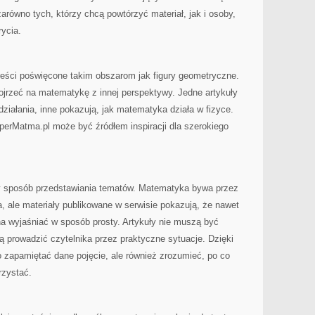
równo tych, którzy chcą powtórzyć materiał, jak i osoby,
rycia.
reści poświęcone takim obszarom jak figury geometryczne.
ojrzeć na matematykę z innej perspektywy. Jedne artykuły
iałania, inne pokazują, jak matematyka działa w fizyce.
perMatma.pl może być źródłem inspiracji dla szerokiego
ny sposób przedstawiania tematów. Matematyka bywa przez
a, ale materiały publikowane w serwisie pokazują, że nawet
a wyjaśniać w sposób prosty. Artykuły nie muszą być
gą prowadzić czytelnika przez praktyczne sytuacje. Dzięki
 zapamiętać dane pojęcie, ale również zrozumieć, po co
rzystać.