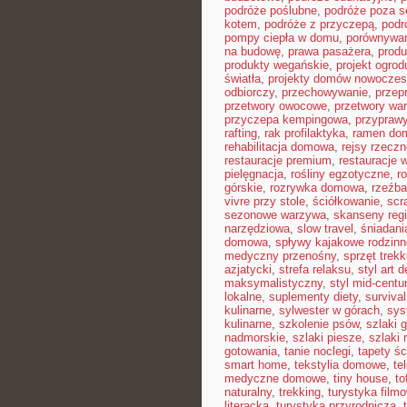
podróże poślubne
,
podróże poza 
kotem
,
podróże z przyczepą
,
podr
pompy ciepła w domu
,
porównywar
na budowę
,
prawa pasażera
,
produ
produkty wegańskie
,
projekt ogro
światła
,
projekty domów nowocze
odbiorczy
,
przechowywanie
,
przep
przetwory owocowe
,
przetwory wa
przyczepa kempingowa
,
przyprawy
rafting
,
rak profilaktyka
,
ramen do
rehabilitacja domowa
,
rejsy rzeczn
restauracje premium
,
restauracje 
pielęgnacja
,
rośliny egzotyczne
,
r
górskie
,
rozrywka domowa
,
rzeźba
vivre przy stole
,
ściółkowanie
,
scr
sezonowe warzywa
,
skanseny reg
narzędziowa
,
slow travel
,
śniadani
domowa
,
spływy kajakowe rodzinn
medyczny przenośny
,
sprzęt trek
azjatycki
,
strefa relaksu
,
styl art 
maksymalistyczny
,
styl mid-centu
lokalne
,
suplementy diety
,
survival
kulinarne
,
sylwester w górach
,
sys
kulinarne
,
szkolenie psów
,
szlaki 
nadmorskie
,
szlaki piesze
,
szlaki
gotowania
,
tanie noclegi
,
tapety ś
smart home
,
tekstylia domowe
,
te
medyczne domowe
,
tiny house
,
to
naturalny
,
trekking
,
turystyka film
literacka
,
turystyka przyrodnicza
,