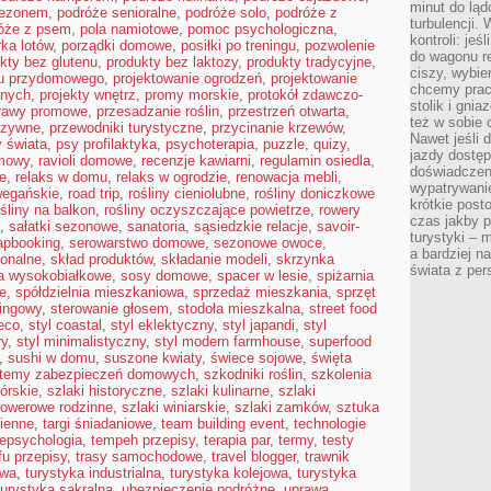
minut do ląd
sezonem
,
podróże senioralne
,
podróże solo
,
podróże z
turbulencji.
óże z psem
,
pola namiotowe
,
pomoc psychologiczna
,
kontroli: je
ka lotów
,
porządki domowe
,
posiłki po treningu
,
pozwolenie
do wagonu re
kty bez glutenu
,
produkty bez laktozy
,
produkty tradycyjne
,
ciszy, wybie
du przydomowego
,
projektowanie ogrodzeń
,
projektowanie
chcemy prac
snych
,
projekty wnętrz
,
promy morskie
,
protokół zdawczo-
stolik i gni
rawy promowe
,
przesadzanie roślin
,
przestrzeń otwarta
,
też w sobie
rzywne
,
przewodniki turystyczne
,
przycinanie krzewów
,
Nawet jeśli 
 świata
,
psy profilaktyka
,
psychoterapia
,
puzzle
,
quizy
,
jazdy dostęp
mowy
,
ravioli domowe
,
recenzje kawiarni
,
regulamin osiedla
,
doświadczen
e
,
relaks w domu
,
relaks w ogrodzie
,
renowacja mebli
,
wypatrywanie
wegańskie
,
road trip
,
rośliny cieniolubne
,
rośliny doniczkowe
krótkie post
ośliny na balkon
,
rośliny oczyszczające powietrze
,
rowery
czas jakby pł
,
sałatki sezonowe
,
sanatoria
,
sąsiedzkie relacje
,
savoir-
turystyki – m
apbooking
,
serowarstwo domowe
,
sezonowe owoce
,
a bardziej n
ionalne
,
skład produktów
,
składanie modeli
,
skrzynka
świata z pe
a wysokobiałkowe
,
sosy domowe
,
spacer w lesie
,
spiżarnia
e
,
spółdzielnia mieszkaniowa
,
sprzedaż mieszkania
,
sprzęt
kingowy
,
sterowanie głosem
,
stodoła mieszkalna
,
street food
deco
,
styl coastal
,
styl eklektyczny
,
styl japandi
,
styl
ry
,
styl minimalistyczny
,
styl modern farmhouse
,
superfood
,
sushi w domu
,
suszone kwiaty
,
świece sojowe
,
święta
temy zabezpieczeń domowych
,
szkodniki roślin
,
szkolenia
górskie
,
szlaki historyczne
,
szlaki kulinarne
,
szlaki
 rowerowe rodzinne
,
szlaki winiarskie
,
szlaki zamków
,
sztuka
cienne
,
targi śniadaniowe
,
team building event
,
technologie
lepsychologia
,
tempeh przepisy
,
terapia par
,
termy
,
testy
fu przepisy
,
trasy samochodowe
,
travel blogger
,
trawnik
owa
,
turystyka industrialna
,
turystyka kolejowa
,
turystyka
turystyka sakralna
,
ubezpieczenie podróżne
,
uprawa