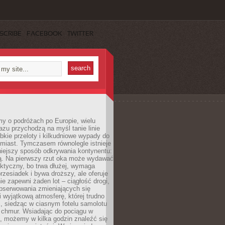
SCRIBE
FACEBOOK
TWITTER
y o podróżach po Europie, wielu
zu przychodzą na myśl tanie linie
ybkie przeloty i kilkudniowe wypady do
miast. Tymczasem równolegle istnieje
niejszy sposób odkrywania kontynentu:
ją. Na pierwszy rzut oka może wydawać
aktyczny, bo trwa dłużej, wymaga
rzesiadek i bywa droższy, ale oferuje
ie zapewni żaden lot – ciągłość drogi,
bserwowania zmieniających się
i wyjątkową atmosferę, której trudno
, siedząc w ciasnym fotelu samolotu
chmur. Wsiadając do pociągu w
, możemy w kilka godzin znaleźć się