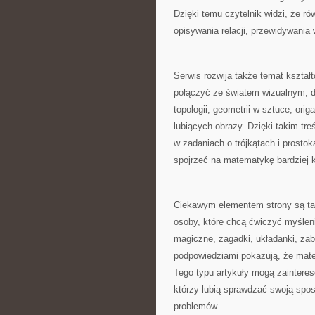
Dzięki temu czytelnik widzi, że r
opisywania relacji, przewidywania
Serwis rozwija także temat kształ
połączyć ze światem wizualnym, dl
topologii, geometrii w sztuce, ori
lubiących obrazy. Dzięki takim tr
w zadaniach o trójkątach i prostok
spojrzeć na matematykę bardziej 
Ciekawym elementem strony są tak
osoby, które chcą ćwiczyć myśleni
magiczne, zagadki, układanki, zab
podpowiedziami pokazują, że mate
Tego typu artykuły mogą zainteres
którzy lubią sprawdzać swoją spos
problemów.