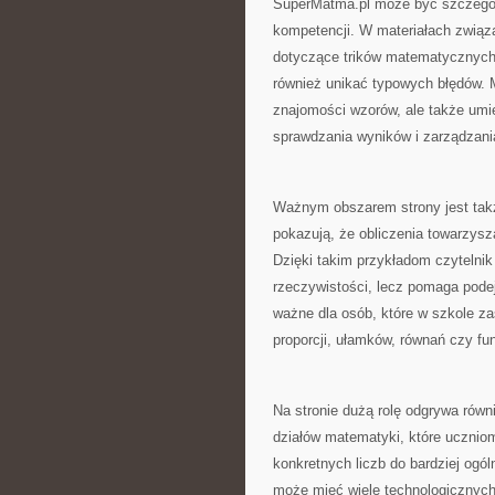
SuperMatma.pl może być szczególn
kompetencji. W materiałach związ
dotyczące trików matematycznych. 
również unikać typowych błędów.
znajomości wzorów, ale także umie
sprawdzania wyników i zarządzan
Ważnym obszarem strony jest także
pokazują, że obliczenia towarzys
Dzięki takim przykładom czytelni
rzeczywistości, lecz pomaga pode
ważne dla osób, które w szkole za
proporcji, ułamków, równań czy fun
Na stronie dużą rolę odgrywa rów
działów matematyki, które ucznio
konkretnych liczb do bardziej ogó
może mieć wiele technologicznych