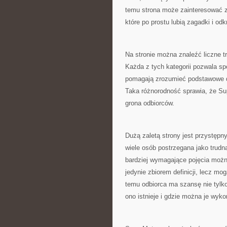
temu strona może zainteresować za
które po prostu lubią zagadki i odk
Na stronie można znaleźć liczne t
Każda z tych kategorii pozwala sp
pomagają zrozumieć podstawowe dz
Taka różnorodność sprawia, że Su
grona odbiorców.
Dużą zaletą strony jest przystęp
wiele osób postrzegana jako trudn
bardziej wymagające pojęcia możn
jedynie zbiorem definicji, lecz mo
temu odbiorca ma szansę nie tylko
ono istnieje i gdzie można je wyko