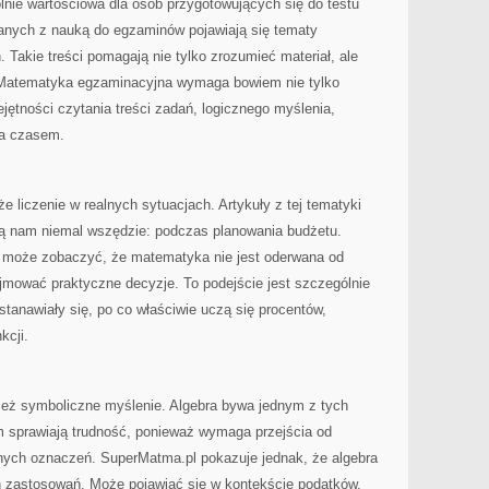
ie wartościowa dla osób przygotowujących się do testu
anych z nauką do egzaminów pojawiają się tematy
Takie treści pomagają nie tylko zrozumieć materiał, ale
 Matematyka egzaminacyjna wymaga bowiem nie tylko
jętności czytania treści zadań, logicznego myślenia,
ia czasem.
 liczenie w realnych sytuacjach. Artykuły z tej tematyki
zą nam niemal wszędzie: podczas planowania budżetu.
k może zobaczyć, że matematyka nie jest oderwana od
jmować praktyczne decyzje. To podejście jest szczególnie
stanawiały się, po co właściwie uczą się procentów,
kcji.
nież symboliczne myślenie. Algebra bywa jednym z tych
m sprawiają trudność, ponieważ wymaga przejścia od
lnych oznaczeń. SuperMatma.pl pokazuje jednak, że algebra
 zastosowań. Może pojawiać się w kontekście podatków.