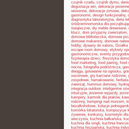
czujnik czadu
,
czujnik dymu
,
dani
degustacja win
,
dekoracje jesienn
wiosenne
,
dekoracje zimowe
,
deko
gastronomii
,
design funkcjonalny
,
diagnostyka laboratoryjna
,
dieta l
śródziemnomorska dla początkują
świąteczne
,
diy meble drewniane
,
klucz
,
dom przyjazny zwierzętom
domowa biblioteczka
,
domowa pizz
domowe makarony
,
domowe nalew
hobby
,
dywany do salonu
,
Działka
escape room domowy
,
etykiety s
gastronomiczne
,
eventy przygodo
fizjoterapia dzieci
,
florystyka dom
food marketing
,
food pairing
,
food 
nocna
,
fotografia podróżnicza
,
gar
dwojga
,
gotowanie na ognisku
,
got
sezonowe
,
gry karciane rodzinne
,
zespołowe
,
hamakowanie
,
herbata
zwierząt
,
hummus domowy
,
hydro
integracja outdoor
,
inteligentne ośw
intuicyjne
,
jesienne wyjazdy
,
jezio
kampery
,
karmnik dla ptaków
,
kawa
rodzinny
,
kempingi nad morzem
,
k
bezalkoholowe
,
kolacje jednogarn
komórka lokatorska
,
kompozycje 
żywienie
,
konkursy
,
kosmetyki dla
wieczysta
,
kuchnia bałkańska
,
kuc
kuchnia dla singli
,
kuchnia francu
kuchnia hiszpańska
,
kuchnia indy