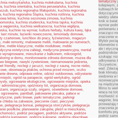
tematyczny
chnia meksykańska
,
kuchnia molekularna
,
kuchnia
kolejowym, 
wa
,
kuchnia orientalna
,
kuchnia peruwiańska
,
kuchnia
kultowych li
aszub
,
kuchnia regionalna Małopolski
,
kuchnia regionalna
dotyczącymi
a
,
kuchnia regionalna Śląska
,
kuchnia roślinna
,
kuchnia
wiedzy ułat
owa letnia
,
kuchnia sezonowa zimowa
,
kuchnia
krok w świa
nomorska
,
kuchnia studencka
,
kuchnia tajska
,
kuchnia
wymiar podró
ia węgierska
,
kuchnia wielkanocna
,
kuchnia wigilijna
,
porównaniu z
wska
,
kuchnie na wymiar
,
kultura herbaty
,
kultura kawy
,
łąka
znacząco mn
,
last minute
,
łazienki nowoczesne
,
lemoniady domowe
,
znaczenie w
oty czarterowe
,
lunchbox do pracy
,
łyżwiarstwo
,
magazyn
Wybór pociąg
e
,
małe remonty
,
malowanie mebli
,
malowanie po numerach
,
kilometrów s
alne
,
meble klasyczne
,
meble modułowe
,
meble
ale i etyczn
dycyna estetyczna zabiegi
,
medycyna prewencyjna
,
mental
podróżników
ie wynajmowane
,
mieszkanie z balkonem
,
mikroogród
,
szukając roz
itoring w domu
,
monitorowanie zdrowia domowe
,
muzea dla
odkrywania ś
two biegowe
,
nawyki żywieniowe
,
niemarnowanie jedzenia
,
Oczywiście, 
et friendly
,
noclegi z jacuzzi
,
noclegi z sauną
,
nocne niebo
,
wad. Zdarzaj
żowe
,
obserwacja ptaków
,
ochrona przed mrozem
,
oczko
brak klimaty
anie drewna
,
odprawa online
,
odzież outdoorowa
,
odżywianie
siedzenia w
 miejski
,
ogród na parapecie
,
ogród wertykalny
,
ogród
rezerwacyjne
ysły
,
ogrzewanie ekologiczne
,
ogrzewanie miejskie
,
opieka
na międzyna
y administracyjne
,
opóźniony lot
,
organizacja domowa
,
Mimo to wiel
iżarni
,
organizacja szafy
,
origami
,
oświetlenie domowe
,
wraca na tor
 ogrzewanie
,
paintball
,
pakowanie plecaka
,
pałace w
możliwość s
ustyczne
,
parki linowe
,
parki tematyczne
,
parkingi
wagonie, bra
ie chleba na zakwasie
,
pieczenie ciast
,
pieczywo
przeważają 
we
,
pielęgnacja bonsai
,
pielęgnacja storczyków
,
pielęgnacja
znaczenia je
anie posiłków
,
planowanie zakupów
,
pleśń w mieszkaniu
,
komfortu psy
uchomości
,
podróż pociągiem
,
podróże aktywne
,
podróże
podróż samol
odróże kamperem
,
podróże kulinarne
,
podróże objazdowe
,