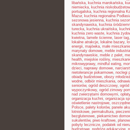
libańska
,
kuchnia marokańska
,
ku
niemiecka
,
kuchnia niskobudżeto
portugalska
,
kuchnia regionalna K
Mazur
,
kuchnia regionalna Podlasi
sezonowa jesienna
,
kuchnia sezon
skandynawska
,
kuchnia śródziem
turecka
,
kuchnia ukraińska
,
kuchn
kuchnia zero waste
,
kuchnia żydo
kwietna
,
lamele ścienne
,
laser tag
lokalne atrakcje
,
lokalne bazary
,
l
energii
,
majówka
,
małe mieszkani
marynaty domowe
,
meble industri
skandynawskie
,
meble z palet
,
me
health
,
miejskie rośliny
,
mieszkan
mikrowyprawy
,
mindful eating
,
mon
dzieci
,
naprawy domowe
,
narciars
nietolerancje pokarmowe
,
noclegi p
obiady budżetowe
,
obozy młodzie
wodne
,
odbiór mieszkania
,
odnawi
seniorów
,
ogród deszczowy
,
ogród
wypoczynkowy
,
ogród zimowy pom
nad zwierzętami domowymi
,
opłat
organizacja kuchni
,
organizacja sp
oświetlenie nastrojowe
,
oszczędne
Polsce
,
palety kolorów
,
panele ak
lotniskowe
,
permakultura
,
pieczen
bezglutenowe
,
piekarnictwo domo
sukulentów
,
piwo kraftowe
,
planow
pobyty lecznicze
,
podatek od nier
budżetowe
,
podróże edukacyjne
,
p