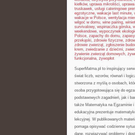
kiełków
,
uprawa mikroliści
,
uprawa
truskawek
,
usługi cateringowe pr
egzotyczne
,
wakacje last minute
,
wakacje w Polsce
,
wentylacja mie
wilgoć w domu
,
wine pairing
,
winie
survivalowy
,
wspinaczka górska
,
w
weekendowe
,
wypoczynek ekologi
Polsce
,
zapachy do domu
,
zapasy
przekąski
,
zdrowie fizyczne
,
zdrow
zdrowie zwierząt
,
zgłoszenie budo
krem
,
zwiedzanie z dziećmi
,
zwier
żywienie zwierząt domowych
,
żyw
funkcjonalna
,
żywopłot
SuperMatma.pl to inspirujący ser
świat liczb, wzorów, równań i log
stworzona z myślą o osobach, któ
osoba przygotowująca się do egza
podstawowych zagadnień, jak i b
także Matematyka na Egzaminie 
edukacyjna prezentuje matematykę 
lekcyjnej. W publikowanych materi
pomaga opisywać codzienne sytuac
dane, rozwiązywać problemy i dos