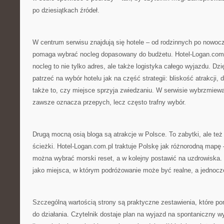
po dziesiątkach źródeł.
W centrum serwisu znajdują się hotele – od rodzinnych po nowoc
pomaga wybrać nocleg dopasowany do budżetu. Hotel-Logan.com.
nocleg to nie tylko adres, ale także logistyka całego wyjazdu. Dzi
patrzeć na wybór hotelu jak na część strategii: bliskość atrakcji,
także to, czy miejsce sprzyja zwiedzaniu. W serwisie wybrzmiewa
zawsze oznacza przepych, lecz często trafny wybór.
Drugą mocną osią bloga są atrakcje w Polsce. To zabytki, ale też 
ścieżki. Hotel-Logan.com.pl traktuje Polskę jak różnorodną mapę
można wybrać morski reset, a w kolejny postawić na uzdrowiska. 
jako miejsca, w którym podróżowanie może być realne, a jednocz
Szczególną wartością strony są praktyczne zestawienia, które p
do działania. Czytelnik dostaje plan na wyjazd na spontaniczny w