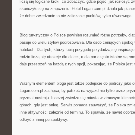
liczą się logiczne kroki: co zobaczyć, gdzie pójść, jak rozłożyć z
skończyło się na zmęczeniu. Hotel-Logan.com.pl działa jak planer
że dobre zwiedzanie to nie zaliczanie punktów, tylko równowaga.
Blog turystyczny o Polsce powinien rozumieć różne potrzeby, dla
pasuje do wielu stylów podróżowania. Dla osób ceniących spokój 
hotelach. Dla tych, którzy lubią przygodę przydadzą się inspiracj
rodzin liczą się atrakcje dla dzieci, a dla par często istotne są r
daje przestrzeń na każdą z tych opcji, pokazując, że Polska jest 
Ważnym elementem bloga jest także podejście do podróży jako do
Logan.com.pl zachęca, by patrzeć na wyjazd nie tylko przez pryzm
pryzmat nastroju. Inaczej zwiedza się miasta w zimowym klimaci
górach, gdy jest śnieg. Serwis pomaga zauważyć, że Polska zmie
inne aktywności zależnie od terminu. To sprawia, że nawet dobr
odkryć z innej perspektywy.