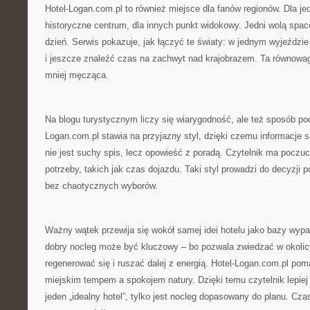
Hotel-Logan.com.pl to również miejsce dla fanów regionów. Dla je
historyczne centrum, dla innych punkt widokowy. Jedni wolą space
dzień. Serwis pokazuje, jak łączyć te światy: w jednym wyjeździ
i jeszcze znaleźć czas na zachwyt nad krajobrazem. Ta równowag
mniej męcząca.
Na blogu turystycznym liczy się wiarygodność, ale też sposób poda
Logan.com.pl stawia na przyjazny styl, dzięki czemu informacje s
nie jest suchy spis, lecz opowieść z poradą. Czytelnik ma poczuc
potrzeby, takich jak czas dojazdu. Taki styl prowadzi do decyzji
bez chaotycznych wyborów.
Ważny wątek przewija się wokół samej idei hotelu jako bazy wypa
dobry nocleg może być kluczowy – bo pozwala zwiedzać w okolic
regenerować się i ruszać dalej z energią. Hotel-Logan.com.pl po
miejskim tempem a spokojem natury. Dzięki temu czytelnik lepiej r
jeden „idealny hotel”, tylko jest nocleg dopasowany do planu. Cz