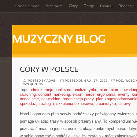
Archiwum
Ciszy
Domy
Redakcja
Strona główna
Dźwięki
MUZYCZNY BLOG
GÓRY W POLSCE
POSTED BY ADMIN
POSTED ON GRU - 27 - 2025
MOŻLIWOŚĆ 
WYŁĄCZONA
Tagi:
administracja publiczna
,
analiza rynku
,
biuro
,
biuro coworkin
coaching
,
content marketing
,
e-commerce
,
ergonomia
,
eventy
,
ko
negocjacje
,
networking
,
organizacja pracy
,
plan zagospodarowani
sprzedaż
,
strategia
,
szkolenia biznesowe
,
urbanistyka
,
ustawy
Hotel-Logan.com.pl to serwis podróżniczy poświęcony zwiedzaniu
pomaga układać trasy w sposób przemyślany. To kompendium wie
poznawać miasta i jednocześnie szukają konkretnych porad dotyc
w sobie opowieść o podróży – tak, by czytelnik mógł zainspirowa