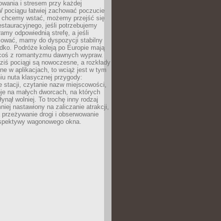
owania i stresem przy każdej
 W pociągu łatwiej zachować poczucie
śli chcemy wstać, możemy przejść się
stauracyjnego, jeśli potrzebujemy
ramy odpowiednią strefę, a jeśli
ować, mamy do dyspozycji stabilny
azdko. Podróże koleją po Europie mają
 coś z romantyzmu dawnych wypraw.
dziś pociągi są nowoczesne, a rozkłady
ne w aplikacjach, to wciąż jest w tym
iu nuta klasycznej przygody:
 stacji, czytanie nazw miejscowości,
oje na małych dworcach, na których
ynął wolniej. To trochę inny rodzaj
niej nastawiony na zaliczanie atrakcji,
a przeżywanie drogi i obserwowanie
rspektywy wagonowego okna.