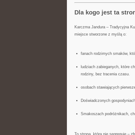
Dla kogo jest ta stro
Karczma Jandura – Tradycyjna Ku
miejsce stworzone z myślą o:
fanach rodzimych smaków, któ
ludziach zabieganych, które ch
rodziny, bez tracenia czasu.
osobach stawiających pierwsze
Doświadczonych gospodyniach, 
Smakoszach podróżnikach, ch
To strona, która nie segreguje – z