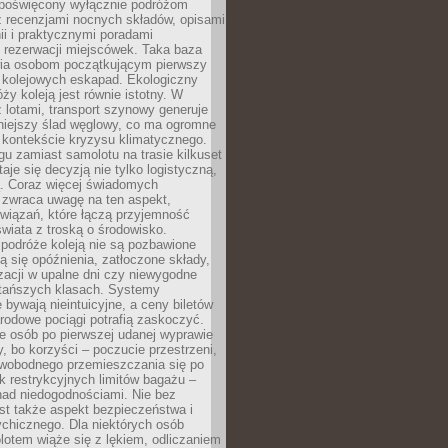
poświęcony wyłącznie podróżom
z recenzjami nocnych składów, opisami
nii i praktycznymi poradami
 rezerwacji miejscówek. Taka baza
wia osobom początkującym pierwszy
t kolejowych eskapad. Ekologiczny
ży koleją jest równie istotny. W
 lotami, transport szynowy generuje
iejszy ślad węglowy, co ma ogromne
 kontekście kryzysu klimatycznego.
u zamiast samolotu na trasie kilkuset
taje się decyzją nie tylko logistyczną,
ą. Coraz więcej świadomych
 zwraca uwagę na ten aspekt,
wiązań, które łączą przyjemność
wiata z troską o środowisko.
podróże koleją nie są pozbawione
ą się opóźnienia, zatłoczone składy,
zacji w upalne dni czy niewygodne
 tańszych klasach. Systemy
 bywają nieintuicyjne, a ceny biletów
rodowe pociągi potrafią zaskoczyć.
e osób po pierwszej udanej wyprawie
y, bo korzyści – poczucie przestrzeni,
wobodnego przemieszczania się po
k restrykcyjnych limitów bagażu –
nad niedogodnościami. Nie bez
st także aspekt bezpieczeństwa i
chicznego. Dla niektórych osób
otem wiąże się z lękiem, odliczaniem