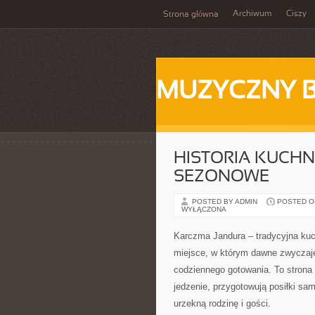
Archiwum
Ciszy
Strona główna
MUZYCZNY 
HISTORIA KUCHNI
SEZONOWE
POSTED BY ADMIN
POSTED ON 
WYŁĄCZONA
Karczma Jandura – tradycyjna kuchn
miejsce, w którym dawne zwyczaje
codziennego gotowania. To strona 
jedzenie, przygotowują posiłki sam
urzekną rodzinę i gości.