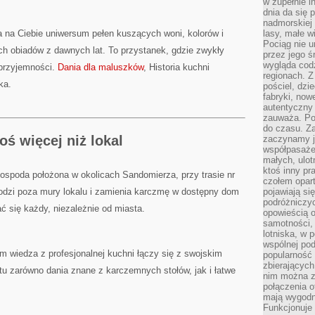
w zupełnie i
dnia da się 
nadmorskiej 
 na Ciebie uniwersum pełen kuszących woni, kolorów i
lasy, małe w
Pociąg nie u
ych obiadów z dawnych lat. To przystanek, gdzie zwykły
przez jego ś
wygląda cod
 przyjemności.
Dania dla maluszków
, Historia kuchni
regionach. Z
ka.
pościel, dzi
fabryki, now
autentyczny 
zauważa. Pod
do czasu. Za
ś więcej niż lokal
zaczynamy j
współpasaże
małych, ulot
ktoś inny pr
ospoda położona w okolicach Sandomierza, przy trasie nr
czołem opar
hodzi poza mury lokalu i zamienia karczmę w dostępny dom
pojawiają s
podróżniczyc
 się każdy, niezależnie od miasta.
opowieścią o
samotności, 
lotniska, w 
wspólnej pod
m wiedza z profesjonalnej kuchni łączy się z swojskim
popularność
zbierających
tu zarówno dania znane z karczemnych stołów, jak i łatwe
nim można z
połączenia of
mają wygodne
Funkcjonuje