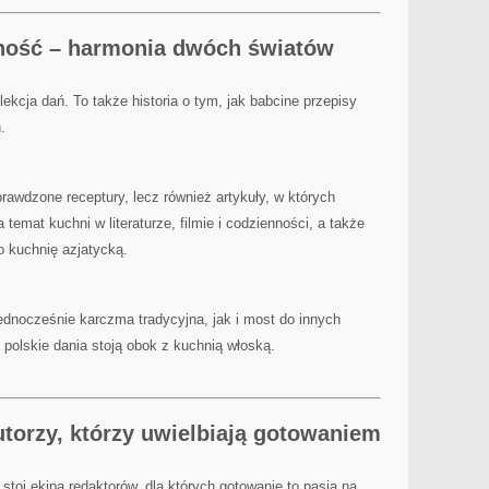
ność – harmonia dwóch światów
ekcja dań. To także historia o tym, jak babcine przepisy
.
prawdzone receptury, lecz również artykuły, w których
a temat kuchni w literaturze, filmie i codzienności, a także
o kuchnię azjatycką.
ednocześnie karczma tradycyjna, jak i most do innych
a polskie dania stoją obok z kuchnią włoską.
utorzy, którzy uwielbiają gotowaniem
stoi ekipa redaktorów, dla których gotowanie to pasja na