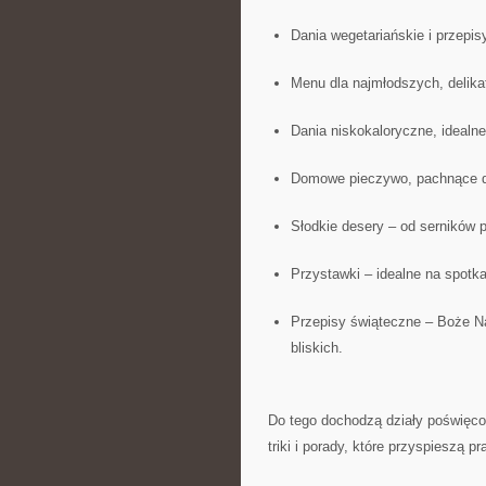
Dania wegetariańskie i przepis
Menu dla najmłodszych, delika
Dania niskokaloryczne, idealne
Domowe pieczywo, pachnące
Słodkie desery – od serników po
Przystawki – idealne na spotka
Przepisy świąteczne – Boże Nar
bliskich.
Do tego dochodzą działy poświęco
triki i porady, które przyspieszą p