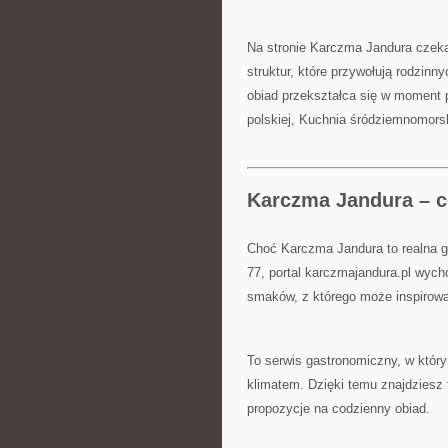
Na stronie Karczma Jandura czeka
struktur, które przywołują rodzinn
obiad przekształca się w moment
polskiej, Kuchnia śródziemnomors
Karczma Jandura – co
Choć Karczma Jandura to realna g
77, portal karczmajandura.pl wyc
smaków, z którego może inspirować
To serwis gastronomiczny, w który
klimatem. Dzięki temu znajdziesz 
propozycje na codzienny obiad.