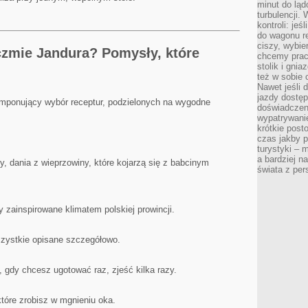
minut do ląd
turbulencji.
kontroli: je
do wagonu re
ciszy, wybie
czmie Jandura? Pomysły, które
chcemy prac
stolik i gni
też w sobie
Nawet jeśli 
jazdy dostęp
imponujący wybór receptur, podzielonych na wygodne
doświadczen
wypatrywanie
krótkie post
czas jakby pł
turystyki – m
a bardziej n
y, dania z wieprzowiny, które kojarzą się z babcinym
świata z pe
y zainspirowane klimatem polskiej prowincji.
szystkie opisane szczegółowo.
 gdy chcesz ugotować raz, zjeść kilka razy.
tóre zrobisz w mgnieniu oka.