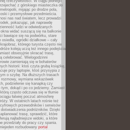
nnej rzeczywistości. W ciągu jednego
przejechać z górskiego miasteczka do
metropolii, mijając po drodze pola,
ioski i przemysłowe przedmieścia.
nosi nas nad światem, lecz prowadzi
rodek, pokazując, jak naprawdę
zienność ludzi w odwiedzanych
 okna widać suszącą się na balkonie
eci bawiące się na podwórku, stare
e osiedla, ogródki działkowe – cały
krajobraz, którego turysta często nie
róże koleją uczą też innego podejścia
miast obsesyjnie skracać trasę,
ą celebrować. Wielogodzinni
rowie zamieniają się w bohaterów
nych historii: ktoś czyta grubą książkę,
acuje przy laptopie, ktoś przysypia z
tym o szybę. Na dłuższych trasach
ię rozmowy, wymiana wskazówek
h, podzielenie się kanapką czy
 tym, dokąd i po co jedziemy. Zamiast
którą często odczuwa się w tłumie
pociągu łatwiej poczuć atmosferę
róży. W ostatnich latach rośnie też
 cyfrowych przewodników i serwisów
 doświadczenia podróżników. Dzięki
aplanować trasę, sprawdzić, które
erują najładniejsze widoki, a które
 przedziały do pracy czy spania.
 niejeden rozbudowany
portal