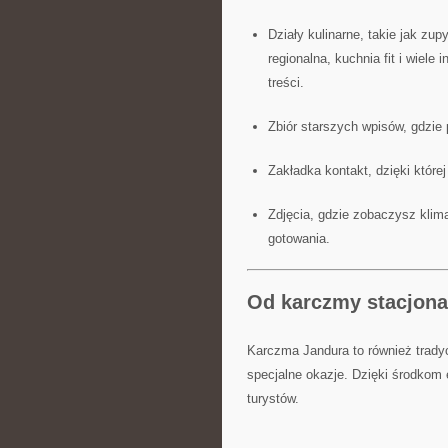
Działy kulinarne, takie jak zup
regionalna, kuchnia fit i wiele 
treści.
Zbiór starszych wpisów, gdzie
Zakładka kontakt, dzięki które
Zdjęcia, gdzie zobaczysz klima
gotowania.
Od karczmy stacjonar
Karczma Jandura to również tradyc
specjalne okazje. Dzięki środkom e
turystów.