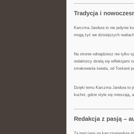
Tradycja i nowoczes
Karczma Jandura to nie jedynie kol
mogą żyć we dzisiejszych realiach
Na stronie odnajdziesz nie tylko s
redaktorzy dzielą się refleksjami n
smakowania świata, od Toskanii p
Dzięki temu Karczma Jandura to j
kuchni, gdzie style się mieszają, 
Redakcja z pasją – a
Za treściami na karczmajandura.pl 