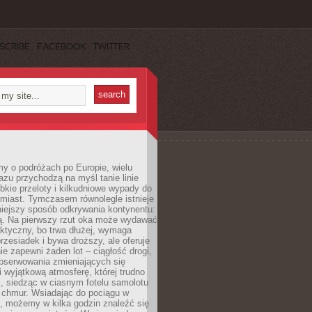
SCRIBE
FACEBOOK
TWITTER
y o podróżach po Europie, wielu
zu przychodzą na myśl tanie linie
ybkie przeloty i kilkudniowe wypady do
miast. Tymczasem równolegle istnieje
niejszy sposób odkrywania kontynentu:
ją. Na pierwszy rzut oka może wydawać
aktyczny, bo trwa dłużej, wymaga
rzesiadek i bywa droższy, ale oferuje
ie zapewni żaden lot – ciągłość drogi,
bserwowania zmieniających się
i wyjątkową atmosferę, której trudno
, siedząc w ciasnym fotelu samolotu
chmur. Wsiadając do pociągu w
, możemy w kilka godzin znaleźć się