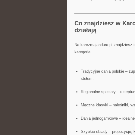
Co znajdziesz w Kar
działają
Na karczmajandura.pl znajdziesz 
kategorie:
Tradycyjne dania polskie – zup
stołem.
Regionalne specjały – receptur
Mączne klasyki – naleśniki, w
Dania jednogarnkowe – idealne,
Szybkie obiady – propozycje, k