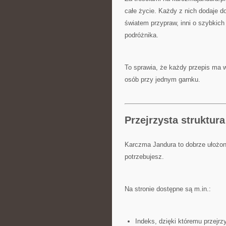
całe życie. Każdy z nich dodaje d
światem przypraw, inni o szybkich
podróżnika.
To sprawia, że każdy przepis ma wł
osób przy jednym garnku.
Przejrzysta struktura
Karczma Jandura to dobrze ułożon
potrzebujesz.
Na stronie dostępne są m.in.:
Indeks, dzięki któremu przejrz