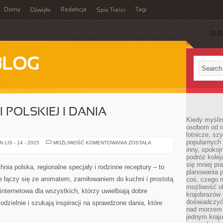
Domy
Redakcja
Tagi
Dźwięki
Spis Treści
SUB
BLOG
 POLSKIEJ I DANIA
Kiedy myślim
osobom od ra
lotnicze, sz
popularnych 
HISTORIA
LIS - 14 - 2025
MOŻLIWOŚĆ KOMENTOWANIA
ZOSTAŁA
KUCHNI
inny, spokoj
POLSKIEJ
podróż kole
I
się mniej pr
DANIA
ia polska, regionalne specjały i rodzinne receptury – to
SEZONOWE
planowania p
 łączy się ze aromatem, zamiłowaniem do kuchni i prostotą
coś, czego n
możliwość o
internetowa dla wszystkich, którzy uwielbiają dobre
krajobrazów 
doświadczyć
odzielnie i szukają inspiracji na sprawdzone dania, które
nad morzem 
jednym kraju