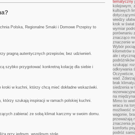
tematyczny
kolejowym, 
kultowych li
na?
dotyczącymi
wiedzy ułat
krok w świa
chnia Polska, Regionalne Smaki i Domowe Przepisy to
wymiar podró
porównaniu z
znacząco mn
znaczenie w
Wybór pociąg
kilometrów s
rzy pragną autentycznych przepisów, bez udziwnień.
ale i etyczn
podróżników
szukając roz
cą szybko przygotować konkretną kolację dla siebie i
odkrywania ś
Oczywiście, 
wad. Zdarzaj
brak klimaty
 kroki w kuchni, którzy chcą mieć dokładne wskazówki.
siedzenia w
rezerwacyjne
na międzyna
którzy szukają inspiracji w ramach polskiej kuchni.
Mimo to wiel
wraca na tor
możliwość s
cących zabierać ze sobą klimat karczmy w swoim domu.
wagonie, bra
przeważają 
znaczenia je
komfortu psy
podróż samol
bliża przy jednym, wspólnym stole.