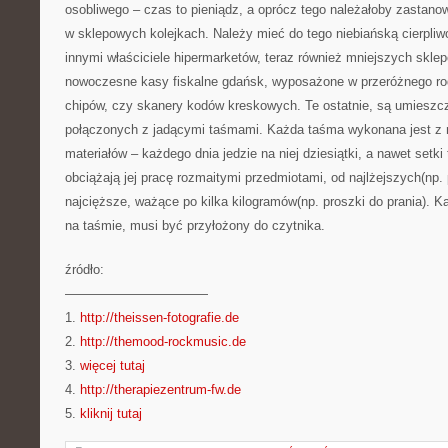
osobliwego – czas to pieniądz, a oprócz tego należałoby zastanow
w sklepowych kolejkach. Należy mieć do tego niebiańską cierpli
innymi właściciele hipermarketów, teraz również mniejszych sklep
nowoczesne kasy fiskalne gdańsk, wyposażone w przeróżnego ro
chipów, czy skanery kodów kreskowych. Te ostatnie, są umieszc
połączonych z jadącymi taśmami. Każda taśma wykonana jest z n
materiałów – każdego dnia jedzie na niej dziesiątki, a nawet setki
obciążają jej pracę rozmaitymi przedmiotami, od najlżejszych(np.
najcięższe, ważące po kilka kilogramów(np. proszki do prania). K
na taśmie, musi być przyłożony do czytnika.
źródło:
———————————
1.
http://theissen-fotografie.de
2.
http://themood-rockmusic.de
3.
więcej tutaj
4.
http://therapiezentrum-fw.de
5.
kliknij tutaj