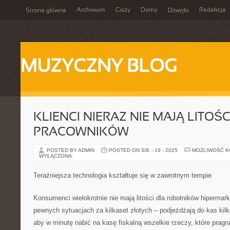
Archiwum
Ciszy
Domy
Redakcja
Strona główna
Dźwięki
MUZYCZNY BLOG
KLIENCI NIERAZ NIE MAJĄ LITOŚC
PRACOWNIKÓW
POSTED BY ADMIN
POSTED ON SIE - 19 - 2025
MOŻLIWOŚĆ 
WYŁĄCZONA
Teraźniejsza technologia kształtuje się w zawrotnym tempie
Konsumenci wielokrotnie nie mają litości dla robotników hipermar
pewnych sytuacjach za kilkaset złotych – podjeżdżają do kas ki
aby w minutę nabić na kasę fiskalną wszelkie rzeczy, które pragn