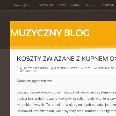
Archiwum
Ciszy
Domy
Redakcja
Strona główna
Dźwięki
MUZYCZNY BLOG
KOSZTY ZWIĄZANE Z KUPNEM 
POSTED BY ADMIN
POSTED ON WRZ - 11 - 2025
MOŻLIWOŚĆ 
WYŁĄCZONA
Komplety ogrodzeniowe
Jedną z najciekawszych ofert naszych okresów, jest system intel
można bez problemu zamontować w wszelkim budynku. To niezwykł
ma sobie równych. To technika na skalę naszych czasów, jaka z
użytkownikom mieszkań, wiele wygody oraz komfortu. Inteligentny