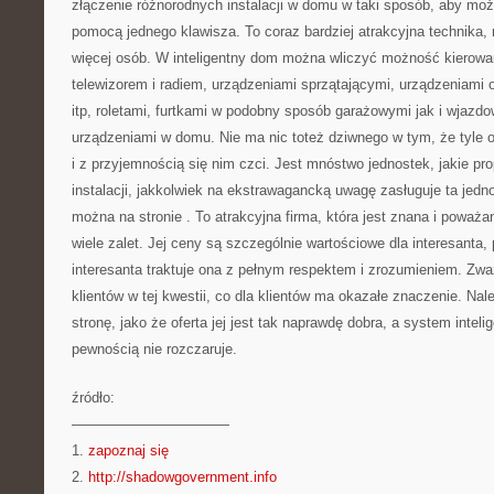
złączenie różnorodnych instalacji w domu w taki sposób, aby moż
pomocą jednego klawisza. To coraz bardziej atrakcyjna technika, 
więcej osób. W inteligentny dom można wliczyć możność kierowan
telewizorem i radiem, urządzeniami sprzątającymi, urządzeniami 
itp, roletami, furtkami w podobny sposób garażowymi jak i wjazd
urządzeniami w domu. Nie ma nic toteż dziwnego w tym, że tyle o
i z przyjemnością się nim czci. Jest mnóstwo jednostek, jakie pr
instalacji, jakkolwiek na ekstrawagancką uwagę zasługuje ta jednos
można na stronie
. To atrakcyjna firma, która jest znana i poważ
wiele zalet. Jej ceny są szczególnie wartościowe dla interesanta
interesanta traktuje ona z pełnym respektem i zrozumieniem. Zw
klientów w tej kwestii, co dla klientów ma okazałe znaczenie. Nal
stronę, jako że oferta jej jest tak naprawdę dobra, a system intel
pewnością nie rozczaruje.
źródło:
———————————
1.
zapoznaj się
2.
http://shadowgovernment.info