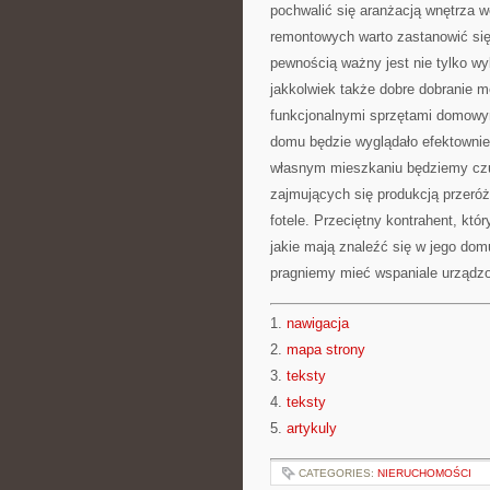
pochwalić się aranżacją wnętrza 
remontowych warto zastanowić się
pewnością ważny jest nie tylko wy
jakkolwiek także dobre dobranie me
funkcjonalnymi sprzętami domowym
domu będzie wyglądało efektownie
własnym mieszkaniu będziemy czuć 
zajmujących się produkcją przeró
fotele. Przeciętny kontrahent, k
jakie mają znaleźć się w jego dom
pragniemy mieć wspaniale urządzo
1.
nawigacja
2.
mapa strony
3.
teksty
4.
teksty
5.
artykuly
CATEGORIES:
NIERUCHOMOŚCI