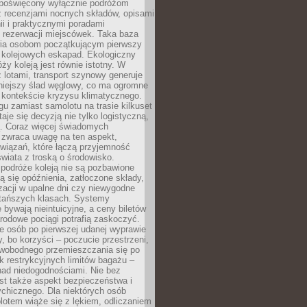
poświęcony wyłącznie podróżom
z recenzjami nocnych składów, opisami
nii i praktycznymi poradami
 rezerwacji miejscówek. Taka baza
wia osobom początkującym pierwszy
t kolejowych eskapad. Ekologiczny
ży koleją jest równie istotny. W
 lotami, transport szynowy generuje
iejszy ślad węglowy, co ma ogromne
 kontekście kryzysu klimatycznego.
u zamiast samolotu na trasie kilkuset
taje się decyzją nie tylko logistyczną,
ą. Coraz więcej świadomych
 zwraca uwagę na ten aspekt,
wiązań, które łączą przyjemność
wiata z troską o środowisko.
podróże koleją nie są pozbawione
ą się opóźnienia, zatłoczone składy,
zacji w upalne dni czy niewygodne
 tańszych klasach. Systemy
 bywają nieintuicyjne, a ceny biletów
rodowe pociągi potrafią zaskoczyć.
e osób po pierwszej udanej wyprawie
y, bo korzyści – poczucie przestrzeni,
wobodnego przemieszczania się po
k restrykcyjnych limitów bagażu –
nad niedogodnościami. Nie bez
st także aspekt bezpieczeństwa i
chicznego. Dla niektórych osób
otem wiąże się z lękiem, odliczaniem