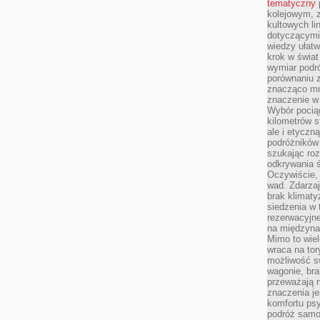
tematyczny
kolejowym, 
kultowych li
dotyczącymi
wiedzy ułat
krok w świa
wymiar podró
porównaniu z
znacząco mn
znaczenie w
Wybór pociąg
kilometrów s
ale i etyczn
podróżników
szukając roz
odkrywania ś
Oczywiście, 
wad. Zdarzaj
brak klimaty
siedzenia w
rezerwacyjne
na międzyna
Mimo to wiel
wraca na tor
możliwość s
wagonie, bra
przeważają 
znaczenia je
komfortu psy
podróż samol