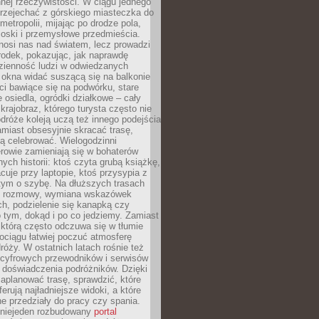
nnej rzeczywistości. W ciągu jednego
przejechać z górskiego miasteczka do
metropolii, mijając po drodze pola,
ioski i przemysłowe przedmieścia.
nosi nas nad światem, lecz prowadzi
rodek, pokazując, jak naprawdę
zienność ludzi w odwiedzanych
 okna widać suszącą się na balkonie
eci bawiące się na podwórku, stare
e osiedla, ogródki działkowe – cały
krajobraz, którego turysta często nie
róże koleją uczą też innego podejścia
miast obsesyjnie skracać trasę,
ą celebrować. Wielogodzinni
rowie zamieniają się w bohaterów
nych historii: ktoś czyta grubą książkę,
acuje przy laptopie, ktoś przysypia z
tym o szybę. Na dłuższych trasach
ię rozmowy, wymiana wskazówek
h, podzielenie się kanapką czy
 tym, dokąd i po co jedziemy. Zamiast
którą często odczuwa się w tłumie
pociągu łatwiej poczuć atmosferę
róży. W ostatnich latach rośnie też
 cyfrowych przewodników i serwisów
 doświadczenia podróżników. Dzięki
aplanować trasę, sprawdzić, które
erują najładniejsze widoki, a które
 przedziały do pracy czy spania.
 niejeden rozbudowany
portal