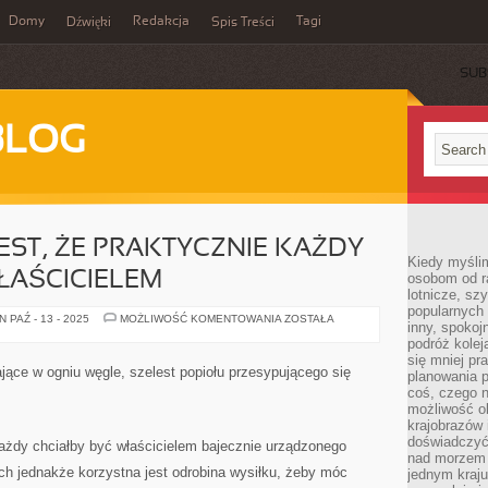
Domy
Redakcja
Tagi
Dźwięki
Spis Treści
SUB
BLOG
EST, ŻE PRAKTYCZNIE KAŻDY
Kiedy myślim
ŁAŚCICIELEM
osobom od ra
lotnicze, sz
popularnych 
KWESTIĄ
 PAŹ - 13 - 2025
MOŻLIWOŚĆ KOMENTOWANIA
ZOSTAŁA
inny, spokoj
JASNĄ
JEST,
podróż kole
ŻE
się mniej pr
PRAKTYCZNIE
jące w ogniu węgle, szelest popiołu przesypującego się
planowania p
KAŻDY
CHCIAŁBY
coś, czego n
BYĆ
możliwość o
WŁAŚCICIELEM
krajobrazów 
doświadczyć
każdy chciałby być właścicielem bajecznie urządzonego
nad morzem 
 jednakże korzystna jest odrobina wysiłku, żeby móc
jednym kraju