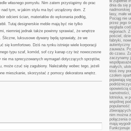
w zupełnie i
wedle własnego pomysłu. Nim zatem przystąpimy do prac
dnia da się 
nadmorskiej 
 nad tym, w jakim stylu ma być urządzony dom. Z
lasy, małe w
bór odcieni ścian, materiałów do wykonania podłóg,
Pociąg nie u
przez jego ś
bli. Tutaj designerskie meble mają być nie tylko
wygląda cod
i, niemniej jednak także powinny sprawiać, że wnętrze
regionach. Z
pościel, dzi
. Śliczne, luksusowe dywany będą sprawiały, że we
fabryki, now
autentyczny 
się komfortowo. Dziś na rynku istnieje wiele korporacji
zauważa. Pod
żnego typu szaf, komód, sof czy kanap czy też nowoczesne
do czasu. Za
zaczynamy j
tóry nie ma sprecyzowanych wymagań dotyczących sprzętów,
współpasaże
u, może czuć się zagubiony. Należałoby wobec tego, jeżeli
małych, ulot
ktoś inny pr
ne mieszkanie, skorzystać z pomocy dekoratora wnętrz.
czołem opar
pojawiają s
podróżniczyc
opowieścią o
samotności, 
lotniska, w 
wspólnej pod
popularność
zbierających
nim można z
połączenia of
mają wygodne
Funkcjonuje