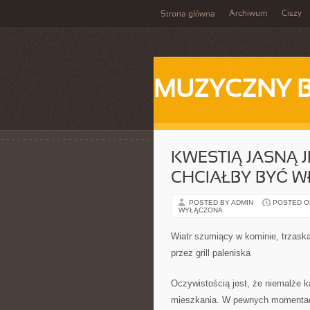
Archiwum
Ciszy
Strona główna
MUZYCZNY 
KWESTIĄ JASNĄ J
CHCIAŁBY BYĆ W
POSTED BY ADMIN
POSTED ON
WYŁĄCZONA
Wiatr szumiący w kominie, trzaska
przez grill paleniska
Oczywistością jest, że niemalże 
mieszkania. W pewnych momentach