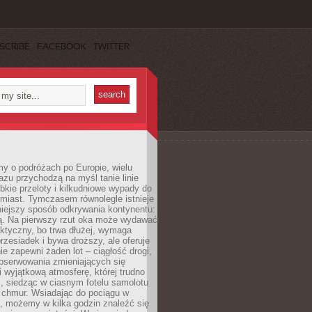
SCRIBE
FACEBOOK
TWITTER
y o podróżach po Europie, wielu
zu przychodzą na myśl tanie linie
ybkie przeloty i kilkudniowe wypady do
miast. Tymczasem równolegle istnieje
niejszy sposób odkrywania kontynentu:
ją. Na pierwszy rzut oka może wydawać
aktyczny, bo trwa dłużej, wymaga
rzesiadek i bywa droższy, ale oferuje
ie zapewni żaden lot – ciągłość drogi,
bserwowania zmieniających się
i wyjątkową atmosferę, której trudno
, siedząc w ciasnym fotelu samolotu
chmur. Wsiadając do pociągu w
, możemy w kilka godzin znaleźć się