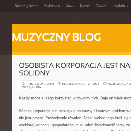
Archiwum
Ciszy
Domy
Redakcja
Strona główna
Dźwięki
MUZYCZNY BLOG
OSOBISTA KORPORACJA JEST N
SOLIDNY
POSTED BY ADMIN
POSTED ON SIE - 2 - 2025
MOŻLIWOŚĆ K
WYŁĄCZONA
Każdy może z niego korzystać w dowolny tryb. Daje on wiele mo
Własna korporacja jest niezwykle poprawny i istotnym krokiem w ż
nie jest proste. Prowadzenie również. Jeżeli wobec tego ktoś się 
osobistej jednostki gospodarczej musi mieć świadomość tego, że 