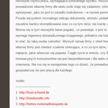
niezwykle ciężka praca, wymagająca kolosalnego wysiłku. Wszyst
prowadzenie własnej firmy dla wielu osób staje się zadaniem, któr
wykonywać, jako że jest to zanadto karkołomne – w nazwie po
Przede wszystkim rozmaitego rodzaju dokumenty, wnioski, podatk
zasadzie bardzo skomplikowane oraz co za tym idzie, nie każdy 
Można się w tym niezwykle łatwo pogubić, co powoduje, e jest to z
wymaga ingerencji doświadczonego księgowego, jednakże nie każ
to stać, by taką osobę zatrudnić. Wymyśl nazwę firmy z short b
własnej firmy jest również szalenie stresujące, a co za tym idzie,
napięcie, jakie wówczas się pojawia. Ciągłe życie w stresie, czy f
innowacyjnych konsumentów nie jest bezproblemowe i dla wielu 
zniesienia. Nie ma się w następstwie tego co dziwić, że prowadzen
gospodarczej nie jest pracą dla każdego.
źródło:
———————————
1.
http://host-a-friend.de
2.
http://hotelestelle.info
3.
http://hottes-motorradtransporte.de