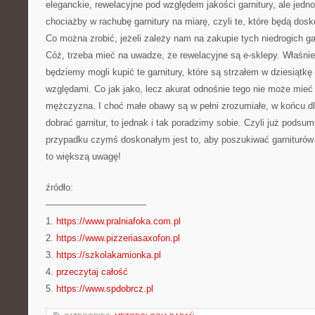
eleganckie, rewelacyjne pod względem jakości garnitury, ale jed
chociażby w rachubę garnitury na miarę, czyli te, które będą dosk
Co można zrobić, jeżeli zależy nam na zakupie tych niedrogich ga
Cóż, trzeba mieć na uwadze, że rewelacyjne są e-sklepy. Właśnie
będziemy mogli kupić te garnitury, które są strzałem w dziesiątk
względami. Co jak jako, lecz akurat odnośnie tego nie może mieć
mężczyzna. I choć małe obawy są w pełni zrozumiałe, w końcu dl
dobrać garnitur, to jednak i tak poradzimy sobie. Czyli już pods
przypadku czymś doskonałym jest to, aby poszukiwać garniturów
to większą uwagę!
źródło:
———————————
1.
https://www.pralniafoka.com.pl
2.
https://www.pizzeriasaxofon.pl
3.
https://szkolakamionka.pl
4.
przeczytaj całość
5.
https://www.spdobrcz.pl