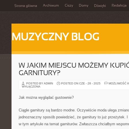
Archiwum
Ciszy
Domy
Redakcja
Strona główna
Dźwięki
MUZYCZNY BLOG
W JAKIM MIEJSCU MOŻEMY KUPIĆ
GARNITURY?
POSTED BY ADMIN
POSTED ON CZE - 28 - 2025
MOŻLIWOŚĆ 
WYŁĄCZONA
Jak można wyglądać gustownie?
Ciągle garnitury są bardzo modne. Oczywiście moda ulega zmian
jednoznaczny sposób powiedzieć, że garnitury to już przeżytek. I
w tym artykule na temat garniturów. Zwłaszcza chciałbym wspomn