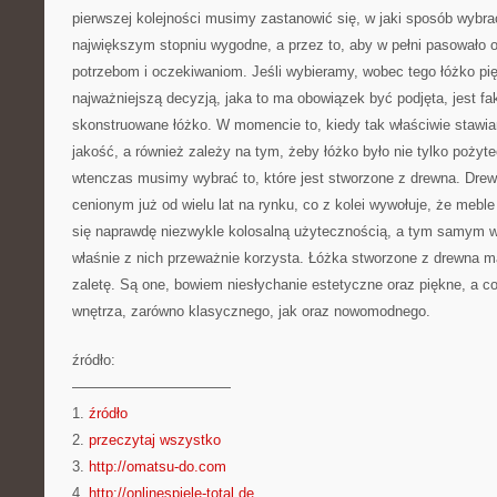
pierwszej kolejności musimy zastanowić się, w jaki sposób wybrać
największym stopniu wygodne, a przez to, aby w pełni pasowało
potrzebom i oczekiwaniom. Jeśli wybieramy, wobec tego łóżko pi
najważniejszą decyzją, jaka to ma obowiązek być podjęta, jest fak
skonstruowane łóżko. W momencie to, kiedy tak właściwie stawi
jakość, a również zależy na tym, żeby łóżko było nie tylko pożyte
wtenczas musimy wybrać to, które jest stworzone z drewna. Dre
cenionym już od wielu lat na rynku, co z kolei wywołuje, że mebl
się naprawdę niezwykle kolosalną użytecznością, a tym samym 
właśnie z nich przeważnie korzysta. Łóżka stworzone z drewna m
zaletę. Są one, bowiem niesłychanie estetyczne oraz piękne, a c
wnętrza, zarówno klasycznego, jak oraz nowomodnego.
źródło:
———————————
1.
źródło
2.
przeczytaj wszystko
3.
http://omatsu-do.com
4.
http://onlinespiele-total.de