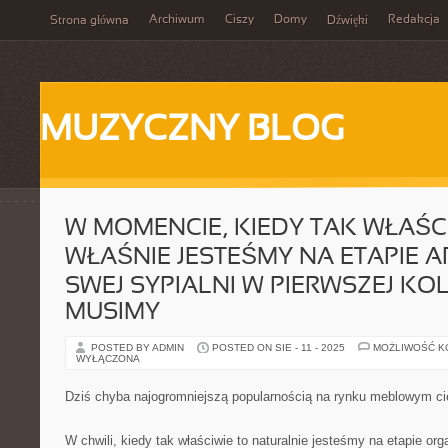
Archiwum
Ciszy
Domy
Redakcja
Strona główna
Dźwięki
MUZYCZNY BLOG
W MOMENCIE, KIEDY TAK WŁAŚC
WŁAŚNIE JESTEŚMY NA ETAPIE
SWEJ SYPIALNI W PIERWSZEJ KO
MUSIMY
POSTED BY ADMIN
POSTED ON SIE - 11 - 2025
MOŻLIWOŚĆ 
WYŁĄCZONA
Dziś chyba najogromniejszą popularnością na rynku meblowym c
W chwili, kiedy tak właściwie to naturalnie jesteśmy na etapie or