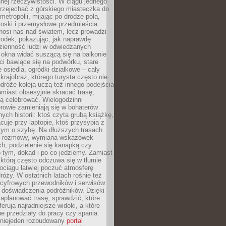
nnej rzeczywistości. W ciągu jednego
przejechać z górskiego miasteczka do
metropolii, mijając po drodze pola,
ioski i przemysłowe przedmieścia.
nosi nas nad światem, lecz prowadzi
rodek, pokazując, jak naprawdę
zienność ludzi w odwiedzanych
 okna widać suszącą się na balkonie
eci bawiące się na podwórku, stare
e osiedla, ogródki działkowe – cały
krajobraz, którego turysta często nie
róże koleją uczą też innego podejścia
miast obsesyjnie skracać trasę,
ą celebrować. Wielogodzinni
rowie zamieniają się w bohaterów
nych historii: ktoś czyta grubą książkę,
acuje przy laptopie, ktoś przysypia z
tym o szybę. Na dłuższych trasach
ię rozmowy, wymiana wskazówek
h, podzielenie się kanapką czy
 tym, dokąd i po co jedziemy. Zamiast
którą często odczuwa się w tłumie
pociągu łatwiej poczuć atmosferę
róży. W ostatnich latach rośnie też
 cyfrowych przewodników i serwisów
 doświadczenia podróżników. Dzięki
aplanować trasę, sprawdzić, które
erują najładniejsze widoki, a które
 przedziały do pracy czy spania.
 niejeden rozbudowany
portal