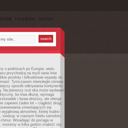
SCRIBE
FACEBOOK
TWITTER
y o podróżach po Europie, wielu
zu przychodzą na myśl tanie linie
ybkie przeloty i kilkudniowe wypady do
miast. Tymczasem równolegle istnieje
niejszy sposób odkrywania kontynentu:
ją. Na pierwszy rzut oka może wydawać
aktyczny, bo trwa dłużej, wymaga
rzesiadek i bywa droższy, ale oferuje
ie zapewni żaden lot – ciągłość drogi,
bserwowania zmieniających się
i wyjątkową atmosferę, której trudno
, siedząc w ciasnym fotelu samolotu
chmur. Wsiadając do pociągu w
, możemy w kilka godzin znaleźć się