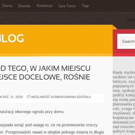
Domy
Redakcja
Tagi
Dźwięki
Spis Treści
SUB
BLOG
D TEGO, W JAKIM MIEJSCU
Kiedy myślim
IEJSCE DOCELOWE, ROŚNIE
osobom od ra
lotnicze, sz
popularnych 
inny, spokoj
podróż kole
W
 PAŹ - 6 - 2025
MOŻLIWOŚĆ KOMENTOWANIA
ZOSTAŁA
się mniej pr
ZALEŻNOŚCI
OD
planowania p
TEGO,
coś, czego n
W
aranżacji własnego ogrodu przy domu
możliwość o
JAKIM
MIEJSCU
krajobrazów 
ZNAJDUJE
doświadczyć
SIĘ
wypada wziąć pod uwagę to, że na przeniesienie rzeczy
nad morzem 
MIEJSCE
DOCELOWE,
jednym kraju
ień. Przeprowadzki nawet w obrębie jednego miasta to długie
ROŚNIE