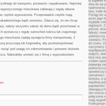
w zupełnie i
CZY
ystkiego do transportu, przewozie i wypakowaniu. Najmniej
TEŻ
dnia da się 
nadmorskiej 
 wypożyczonego mieszkania zabierają z reguły własne
lasy, małe w
oraz ciężkie wyposażenia. Przeprowadzki zwykle mają
Pociąg nie u
przez jego ś
u akademickiego bądź semestru. Zdarza się, że nie chcąc
wygląda cod
regionach. Z
acji, należy wszystko zabrać do domu bądź przechować w
pościel, dzi
ach wystarcza z reguły samochód rodzica lub znajomego.
fabryki, now
autentyczny 
go mieszkania żądają wynajęcia firmy transportowej. Z
zauważa. Pod
użą przyczepą lub furgonetką, aby przetransportować
do czasu. Za
zaczynamy j
e wziąć pod uwagę ich zdemontowanie i ponowne złożenie
współpasaże
małych, ulot
jsca. Należałoby umówić się z firmą z wyprzedzeniem.
ktoś inny pr
czołem opar
pojawiają s
podróżniczyc
opowieścią o
samotności, 
lotniska, w 
wspólnej pod
sci
popularność
zbierających
nim można z
połączenia of
mają wygodne
Funkcjonuje