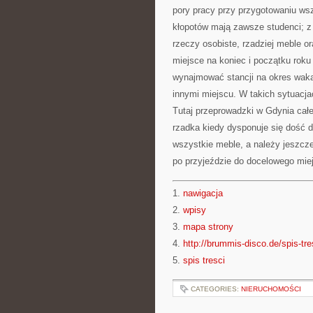
pory pracy przy przygotowaniu wsz
kłopotów mają zawsze studenci; z
rzeczy osobiste, rzadziej meble 
miejsce na koniec i początku rok
wynajmować stancji na okres wak
innymi miejscu. W takich sytuacj
Tutaj przeprowadzki w Gdynia całe
rzadka kiedy dysponuje się dość d
wszystkie meble, a należy jeszcz
po przyjeździe do docelowego mie
1.
nawigacja
2.
wpisy
3.
mapa strony
4.
http://brummis-disco.de/spis-tre
5.
spis tresci
CATEGORIES:
NIERUCHOMOŚCI