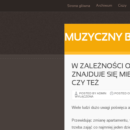
Archiwum
Ciszy
Strona główna
MUZYCZNY 
W ZALEŻNOŚCI O
ZNAJDUJE SIĘ M
CZY TEŻ
POSTED BY ADMIN
POSTED ON
WYŁĄCZONA
Wiele ludzi dużo uwagi poświęca 
Przewidując zmianę apartamentu, 
trzeba zająć co najmniej jeden dz