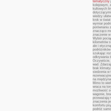
tematyczny
kolejowym, 
kultowych li
dotyczącymi
wiedzy ułat
krok w świa
wymiar podró
porównaniu z
znacząco mn
znaczenie w
Wybór pociąg
kilometrów s
ale i etyczn
podróżników
szukając roz
odkrywania ś
Oczywiście, 
wad. Zdarzaj
brak klimaty
siedzenia w
rezerwacyjne
na międzyna
Mimo to wiel
wraca na tor
możliwość s
wagonie, bra
przeważają 
znaczenia je
komfortu psy
podróż samol