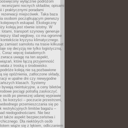
poświęcony wyłącznie podróżom
z recenzjami nocnych składów, opisami
nii i praktycznymi poradami
 rezerwacji miejscówek. Taka baza
wia osobom początkującym pierwszy
t kolejowych eskapad. Ekologiczny
ży koleją jest równie istotny. W
 lotami, transport szynowy generuje
iejszy ślad węglowy, co ma ogromne
 kontekście kryzysu klimatycznego.
u zamiast samolotu na trasie kilkuset
taje się decyzją nie tylko logistyczną,
ą. Coraz więcej świadomych
 zwraca uwagę na ten aspekt,
wiązań, które łączą przyjemność
wiata z troską o środowisko.
podróże koleją nie są pozbawione
ą się opóźnienia, zatłoczone składy,
zacji w upalne dni czy niewygodne
 tańszych klasach. Systemy
 bywają nieintuicyjne, a ceny biletów
rodowe pociągi potrafią zaskoczyć.
e osób po pierwszej udanej wyprawie
y, bo korzyści – poczucie przestrzeni,
wobodnego przemieszczania się po
k restrykcyjnych limitów bagażu –
nad niedogodnościami. Nie bez
st także aspekt bezpieczeństwa i
chicznego. Dla niektórych osób
otem wiąże się z lękiem, odliczaniem